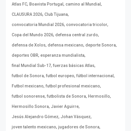
,
,
,
Atlas FC
Boavista Portugal
camino al Mundial
,
,
CLAUSURA 2026
Club Tijuana
,
,
convocatoria Mundial 2026
convocatoria tricolor
,
,
Copa del Mundo 2026
defensa central zurdo
,
,
,
defensa de Xolos
defensa mexicano
deporte Sonora
,
,
deportes OBR
esperanza mundialista
,
,
final Mundial Sub-17
fuerzas básicas Atlas
,
,
,
futbol de Sonora
futbol europeo
fútbol internacional
,
,
Futbol mexicano
futbol profesional mexicano
,
,
,
futbol sonorense
futbolista de Sonora
Hermosillo
,
,
Hermosillo Sonora
Javier Aguirre
,
,
Jesús Alejandro Gómez
Johan Vásquez
,
,
joven talento mexicano
jugadores de Sonora