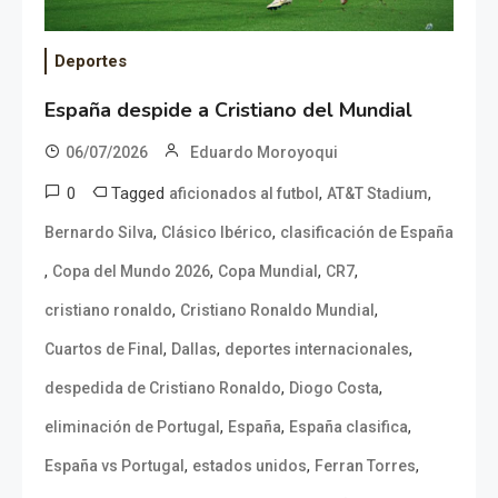
Deportes
España despide a Cristiano del Mundial
06/07/2026
Eduardo Moroyoqui
0
Tagged
,
,
aficionados al futbol
AT&T Stadium
,
,
Bernardo Silva
Clásico Ibérico
clasificación de España
,
,
,
,
Copa del Mundo 2026
Copa Mundial
CR7
,
,
cristiano ronaldo
Cristiano Ronaldo Mundial
,
,
,
Cuartos de Final
Dallas
deportes internacionales
,
,
despedida de Cristiano Ronaldo
Diogo Costa
,
,
,
eliminación de Portugal
España
España clasifica
,
,
,
España vs Portugal
estados unidos
Ferran Torres