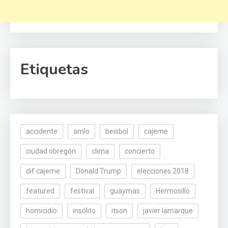
Etiquetas
accidente
amlo
beisbol
cajeme
ciudad obregón
clima
concierto
dif cajeme
Donald Trump
elecciones 2018
featured
festival
guaymas
Hermosillo
homicidio
insólito
itson
javier lamarque