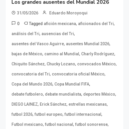
Los grandes ausentes del Mundial 2026
31/05/2026
Eduardo Moroyoqui
0
Tagged
,
,
afición mexicana
aficionados del Tri
,
,
análisis del Tri
ausencias del Tri
,
,
ausentes del Vasco Aguirre
ausentes Mundial 2026
,
,
,
bajas de México
camino al Mundial
Charly Rodríguez
,
,
,
Chiquito Sánchez
Chucky Lozano
convocados México
,
,
convocatoria del Tri
convocatoria oficial México
,
,
Copa del Mundo 2026
Copa Mundial FIFA
,
,
,
debate futbolero
debate mundialista
deportes México
,
,
,
DIEGO LAINEZ
Erick Sánchez
estrellas mexicanas
,
,
,
futbol 2026
futbol europeo
futbol internacional
,
,
,
Futbol mexicano
futbol nacional
futbol sonorense