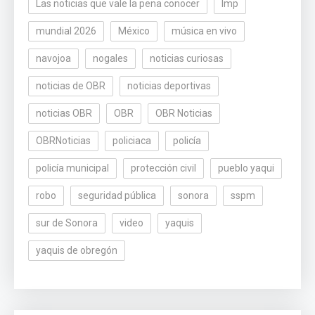
Las noticias que vale la pena conocer
lmp
mundial 2026
México
música en vivo
navojoa
nogales
noticias curiosas
noticias de OBR
noticias deportivas
noticias OBR
OBR
OBR Noticias
OBRNoticias
policiaca
policía
policía municipal
protección civil
pueblo yaqui
robo
seguridad pública
sonora
sspm
sur de Sonora
video
yaquis
yaquis de obregón