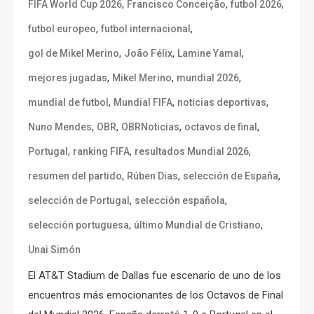
,
,
,
FIFA World Cup 2026
Francisco Conceição
futbol 2026
,
,
futbol europeo
futbol internacional
,
,
,
gol de Mikel Merino
João Félix
Lamine Yamal
,
,
,
mejores jugadas
Mikel Merino
mundial 2026
,
,
,
mundial de futbol
Mundial FIFA
noticias deportivas
,
,
,
,
Nuno Mendes
OBR
OBRNoticias
octavos de final
,
,
,
Portugal
ranking FIFA
resultados Mundial 2026
,
,
,
resumen del partido
Rúben Dias
selección de España
,
,
selección de Portugal
selección española
,
,
selección portuguesa
último Mundial de Cristiano
Unai Simón
El AT&T Stadium de Dallas fue escenario de uno de los
encuentros más emocionantes de los Octavos de Final