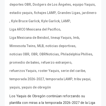
,
,
,
deportes OBR
Dodgers de Los Ángeles
equipo Yaquis
,
,
,
estadio yaquis
fichajes LAMP
Grandes Ligas
jardinero
,
,
,
,
Kyle Bruce Garlick
Kyle Garlick
LAMP
,
Liga ARCO Mexicana del Pacífico
,
,
,
Liga Mexicana de Beisbol
lineup Yaquis
lmb
,
,
,
Minnesota Twins
MLB
noticias deportivas
,
,
,
,
noticias OBR
OBR
OBRNoticias
Philadelphia Phillies
,
,
promedio de bateo
refuerzo extranjero
,
,
,
refuerzos Yaquis
roster Yaquis
serie del caribe
,
,
,
temporada 2026-2027
temporada LAMP
tribu yaqui
,
yaquis
yaquis de obregón
Los Yaquis de Obregón continúan reforzando su
plantilla con miras a la temporada 2026-2027 de la Liga