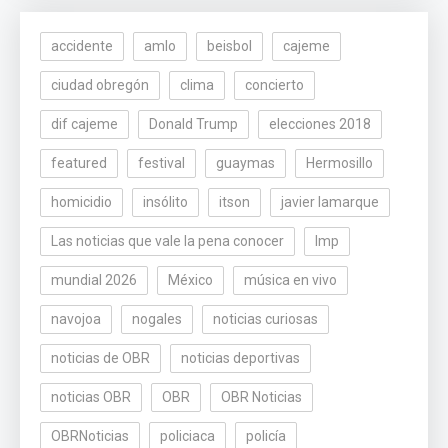
accidente
amlo
beisbol
cajeme
ciudad obregón
clima
concierto
dif cajeme
Donald Trump
elecciones 2018
featured
festival
guaymas
Hermosillo
homicidio
insólito
itson
javier lamarque
Las noticias que vale la pena conocer
lmp
mundial 2026
México
música en vivo
navojoa
nogales
noticias curiosas
noticias de OBR
noticias deportivas
noticias OBR
OBR
OBR Noticias
OBRNoticias
policiaca
policía