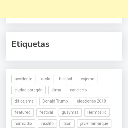
Etiquetas
accidente
amlo
beisbol
cajeme
ciudad obregón
clima
concierto
dif cajeme
Donald Trump
elecciones 2018
featured
festival
guaymas
Hermosillo
homicidio
insólito
itson
javier lamarque