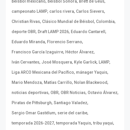
,
,
,
béisbol mexicano
béisbol Sonora
Brett de Geus
,
,
,
campeonato LAMP
carlos rivera
Carlos Sievers
,
,
,
Christian Rivas
Clásico Mundial de Béisbol
Colombia
,
,
,
deporte OBR
Draft LAMP 2026
Eduardo Cantarell
,
,
Eduardo Miranda
Florencio Serrano
,
,
Francisco García Izaguirre
Héctor Álvarez
,
,
,
,
Iván Cervantes
José Mosquera
Kyle Garlick
LAMP
,
,
Liga ARCO Mexicana del Pacífico
mánager Yaquis
,
,
,
Mario Mendoza
Matías Carrillo
Nolan Blackwood
,
,
,
,
noticias deportivas
OBR
OBR Noticias
Octavio Álvarez
,
,
Piratas de Pittsburgh
Santiago Valadez
,
,
Sergio Omar Gastélum
serie del caribe
,
,
,
temporada 2026-2027
temporada Yaquis
tribu yaqui