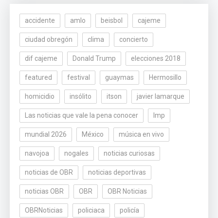
accidente
amlo
beisbol
cajeme
ciudad obregón
clima
concierto
dif cajeme
Donald Trump
elecciones 2018
featured
festival
guaymas
Hermosillo
homicidio
insólito
itson
javier lamarque
Las noticias que vale la pena conocer
lmp
mundial 2026
México
música en vivo
navojoa
nogales
noticias curiosas
noticias de OBR
noticias deportivas
noticias OBR
OBR
OBR Noticias
OBRNoticias
policiaca
policía