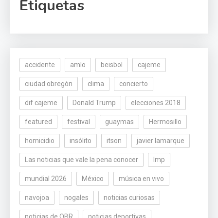
Etiquetas
accidente
amlo
beisbol
cajeme
ciudad obregón
clima
concierto
dif cajeme
Donald Trump
elecciones 2018
featured
festival
guaymas
Hermosillo
homicidio
insólito
itson
javier lamarque
Las noticias que vale la pena conocer
lmp
mundial 2026
México
música en vivo
navojoa
nogales
noticias curiosas
noticias de OBR
noticias deportivas