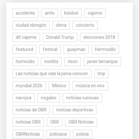
accidente
amlo
beisbol
cajeme
ciudad obregón
clima
concierto
dif cajeme
Donald Trump
elecciones 2018
featured
festival
guaymas
Hermosillo
homicidio
insólito
itson
javier lamarque
Las noticias que vale la pena conocer
lmp
mundial 2026
México
música en vivo
navojoa
nogales
noticias curiosas
noticias de OBR
noticias deportivas
noticias OBR
OBR
OBR Noticias
OBRNoticias
policiaca
policía