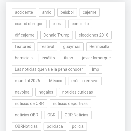
accidente
amlo
beisbol
cajeme
ciudad obregón
clima
concierto
dif cajeme
Donald Trump
elecciones 2018
featured
festival
guaymas
Hermosillo
homicidio
insólito
itson
javier lamarque
Las noticias que vale la pena conocer
lmp
mundial 2026
México
música en vivo
navojoa
nogales
noticias curiosas
noticias de OBR
noticias deportivas
noticias OBR
OBR
OBR Noticias
OBRNoticias
policiaca
policía