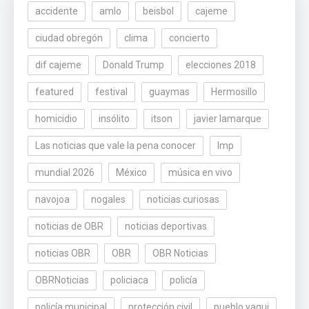
accidente
amlo
beisbol
cajeme
ciudad obregón
clima
concierto
dif cajeme
Donald Trump
elecciones 2018
featured
festival
guaymas
Hermosillo
homicidio
insólito
itson
javier lamarque
Las noticias que vale la pena conocer
lmp
mundial 2026
México
música en vivo
navojoa
nogales
noticias curiosas
noticias de OBR
noticias deportivas
noticias OBR
OBR
OBR Noticias
OBRNoticias
policiaca
policía
policía municipal
protección civil
pueblo yaqui