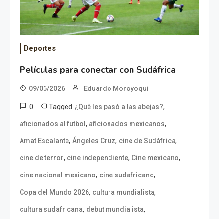
Deportes
Películas para conectar con Sudáfrica
09/06/2026
Eduardo Moroyoqui
0
Tagged
,
¿Qué les pasó a las abejas?
,
,
aficionados al futbol
aficionados mexicanos
,
,
,
Amat Escalante
Ángeles Cruz
cine de Sudáfrica
,
,
,
cine de terror
cine independiente
Cine mexicano
,
,
cine nacional mexicano
cine sudafricano
,
,
Copa del Mundo 2026
cultura mundialista
,
,
cultura sudafricana
debut mundialista