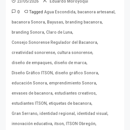
23/05/2026
Eduardo Moroyoqui
0
Tagged
,
,
Agua Escondida
bacanora artesanal
,
,
,
bacanora Sonora
Bayusas
branding bacanora
,
,
branding Sonora
Claro de Luna
,
Consejo Sonorense Regulador del Bacanora
,
,
creatividad sonorense
cultura sonorense
,
,
diseño de empaques
diseño de marca
,
,
Diseño Gráfico ITSON
diseño gráfico Sonora
,
,
educación Sonora
emprendimiento Sonora
,
,
envases de bacanora
estudiantes creativos
,
,
estudiantes ITSON
etiquetas de bacanora
,
,
,
Gran Serrano
identidad regional
identidad visual
,
,
,
innovación educativa
itson
ITSON Obregón