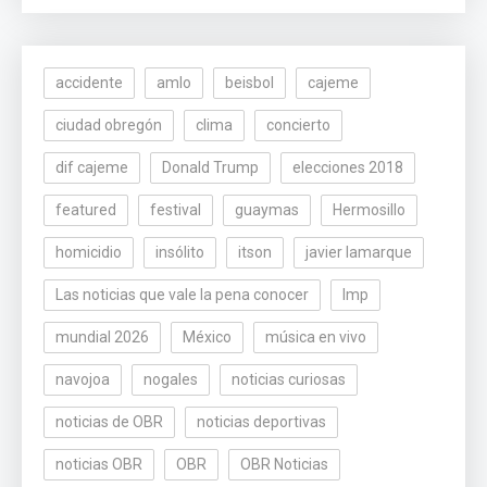
accidente
amlo
beisbol
cajeme
ciudad obregón
clima
concierto
dif cajeme
Donald Trump
elecciones 2018
featured
festival
guaymas
Hermosillo
homicidio
insólito
itson
javier lamarque
Las noticias que vale la pena conocer
lmp
mundial 2026
México
música en vivo
navojoa
nogales
noticias curiosas
noticias de OBR
noticias deportivas
noticias OBR
OBR
OBR Noticias