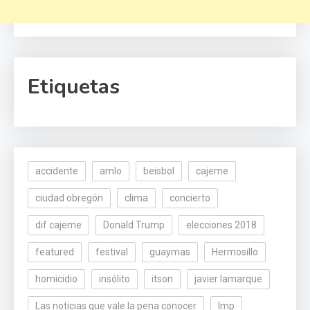
Etiquetas
accidente
amlo
beisbol
cajeme
ciudad obregón
clima
concierto
dif cajeme
Donald Trump
elecciones 2018
featured
festival
guaymas
Hermosillo
homicidio
insólito
itson
javier lamarque
Las noticias que vale la pena conocer
lmp