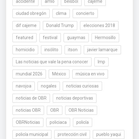
accidente
amlo
beisbol
cajeme
ciudad obregón
clima
concierto
dif cajeme
Donald Trump
elecciones 2018
featured
festival
guaymas
Hermosillo
homicidio
insólito
itson
javier lamarque
Las noticias que vale la pena conocer
lmp
mundial 2026
México
música en vivo
navojoa
nogales
noticias curiosas
noticias de OBR
noticias deportivas
noticias OBR
OBR
OBR Noticias
OBRNoticias
policiaca
policía
policía municipal
protección civil
pueblo yaqui