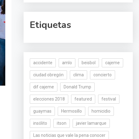
Etiquetas
accidente
amlo
beisbol
cajeme
ciudad obregón
clima
concierto
dif cajeme
Donald Trump
elecciones 2018
featured
festival
guaymas
Hermosillo
homicidio
insólito
itson
javier lamarque
Las noticias que vale la pena conocer