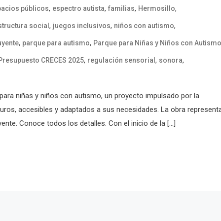
,
,
,
,
acios públicos
espectro autista
familias
Hermosillo
,
,
,
structura social
juegos inclusivos
niños con autismo
,
,
uyente
parque para autismo
Parque para Niñas y Niños con Autism
,
,
,
Presupuesto CRECES 2025
regulación sensorial
sonora
e para niñas y niños con autismo, un proyecto impulsado por la
guros, accesibles y adaptados a sus necesidades. La obra represent
te. Conoce todos los detalles. Con el inicio de la […]