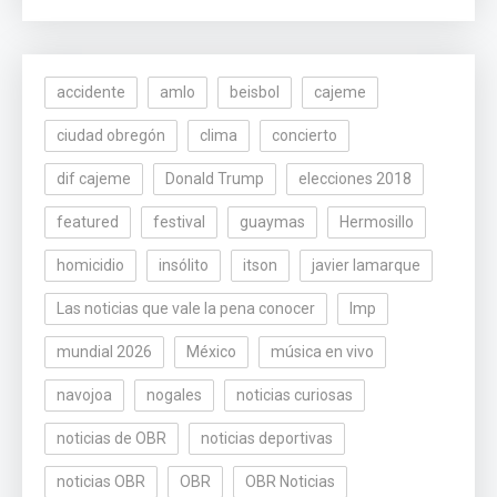
accidente
amlo
beisbol
cajeme
ciudad obregón
clima
concierto
dif cajeme
Donald Trump
elecciones 2018
featured
festival
guaymas
Hermosillo
homicidio
insólito
itson
javier lamarque
Las noticias que vale la pena conocer
lmp
mundial 2026
México
música en vivo
navojoa
nogales
noticias curiosas
noticias de OBR
noticias deportivas
noticias OBR
OBR
OBR Noticias