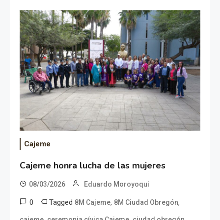
Cajeme
Cajeme honra lucha de las mujeres
08/03/2026
Eduardo Moroyoqui
0
Tagged
,
,
8M Cajeme
8M Ciudad Obregón
,
,
,
cajeme
ceremonia cívica Cajeme
ciudad obregón