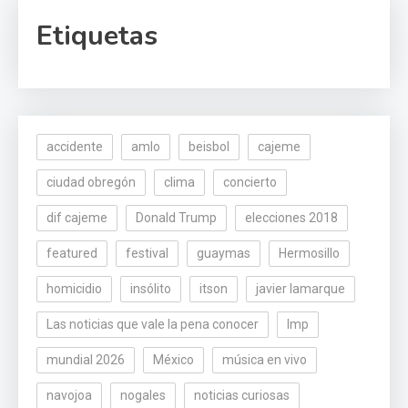
Etiquetas
accidente
amlo
beisbol
cajeme
ciudad obregón
clima
concierto
dif cajeme
Donald Trump
elecciones 2018
featured
festival
guaymas
Hermosillo
homicidio
insólito
itson
javier lamarque
Las noticias que vale la pena conocer
lmp
mundial 2026
México
música en vivo
navojoa
nogales
noticias curiosas