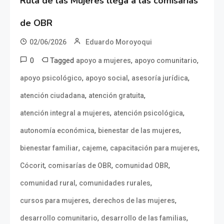
Ruta de las Mujeres llega a las comisarías
de OBR
02/06/2026
Eduardo Moroyoqui
0
Tagged
,
,
apoyo a mujeres
apoyo comunitario
,
,
,
apoyo psicológico
apoyo social
asesoría jurídica
,
,
atención ciudadana
atención gratuita
,
,
atención integral a mujeres
atención psicológica
,
,
autonomía económica
bienestar de las mujeres
,
,
,
bienestar familiar
cajeme
capacitación para mujeres
,
,
,
Cócorit
comisarías de OBR
comunidad OBR
,
,
comunidad rural
comunidades rurales
,
,
cursos para mujeres
derechos de las mujeres
,
,
desarrollo comunitario
desarrollo de las familias