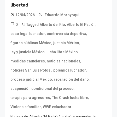
libertad
12/04/2026
Eduardo Moroyoqui
0
Tagged
,
,
Alberto del Río
Alberto El Patrón
,
,
caso legal luchador
controversia deportiva
,
,
figuras públicas México
justicia México
,
,
ley y justicia México
lucha libre México
,
,
medidas cautelares
noticias nacionales
,
,
noticias San Luis Potosí
polémica luchador
,
,
proceso judicial México
reparación del daño
,
suspensión condicional del proceso
,
,
terapia para agresores
The Crash lucha libre
,
Violencia familiar
WWE exluchador
El caso de Alberto “El Patrón” volvió a encender la