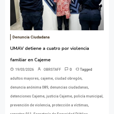
Denuncia Ciudadana
UMAV detiene a cuatro por violencia
familiar en Cajeme
0
Tagged
19/03/2026
OBRSTAFF
,
,
,
adultos mayores
cajeme
ciudad obregón
,
,
denuncia anónima 089
denuncias ciudadanas
,
,
,
detenciones Cajeme
justicia Cajeme
policía municipal
,
,
prevención de violencia
protección a víctimas
,
,
reportes 911
Secretaría de Seguridad Pública