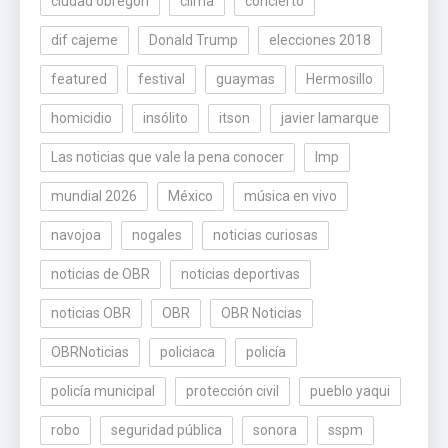
ciudad obregón
clima
concierto
dif cajeme
Donald Trump
elecciones 2018
featured
festival
guaymas
Hermosillo
homicidio
insólito
itson
javier lamarque
Las noticias que vale la pena conocer
lmp
mundial 2026
México
música en vivo
navojoa
nogales
noticias curiosas
noticias de OBR
noticias deportivas
noticias OBR
OBR
OBR Noticias
OBRNoticias
policiaca
policía
policía municipal
protección civil
pueblo yaqui
robo
seguridad pública
sonora
sspm