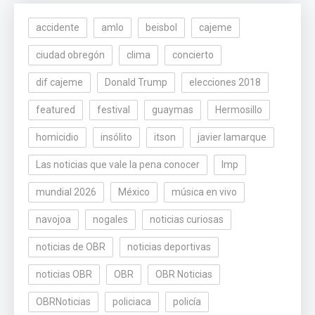
accidente
amlo
beisbol
cajeme
ciudad obregón
clima
concierto
dif cajeme
Donald Trump
elecciones 2018
featured
festival
guaymas
Hermosillo
homicidio
insólito
itson
javier lamarque
Las noticias que vale la pena conocer
lmp
mundial 2026
México
música en vivo
navojoa
nogales
noticias curiosas
noticias de OBR
noticias deportivas
noticias OBR
OBR
OBR Noticias
OBRNoticias
policiaca
policía