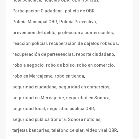
,
,
,
nota policiaca
noticias OBR
OBR Noticias
,
,
Participación Ciudadana
policía de OBR
,
,
Policía Municipal OBR
Policía Preventiva
,
,
prevención del delito
protección a comerciantes
,
,
reacción policial
recuperación de objetos robados
,
,
recuperación de pertenencias
reporte ciudadano
,
,
,
robo a negocio
robo de bolso
robo en comercio
,
,
robo en Mercajeme
robo en tienda
,
,
seguridad ciudadana
seguridad en comercios
,
,
seguridad en Mercajeme
seguridad en Sonora
,
,
seguridad local
seguridad pública OBR
,
,
seguridad pública Sonora
Sonora noticias
,
,
,
tarjetas bancarias
teléfono celular
video viral OBR