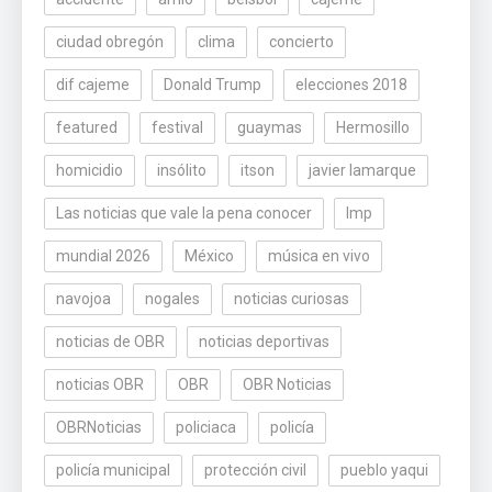
ciudad obregón
clima
concierto
dif cajeme
Donald Trump
elecciones 2018
featured
festival
guaymas
Hermosillo
homicidio
insólito
itson
javier lamarque
Las noticias que vale la pena conocer
lmp
mundial 2026
México
música en vivo
navojoa
nogales
noticias curiosas
noticias de OBR
noticias deportivas
noticias OBR
OBR
OBR Noticias
OBRNoticias
policiaca
policía
policía municipal
protección civil
pueblo yaqui