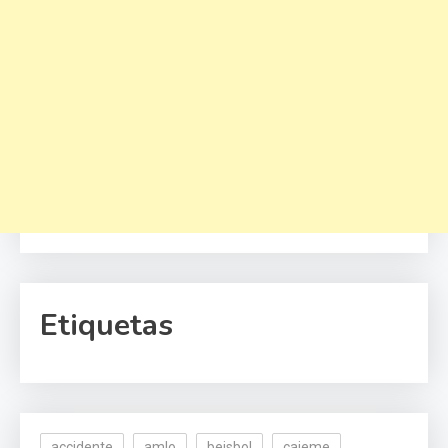
Etiquetas
accidente
amlo
beisbol
cajeme