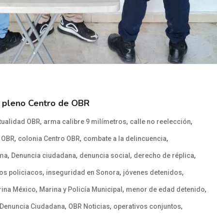
n pleno Centro de OBR
,
,
,
tualidad OBR
arma calibre 9 milímetros
calle no reelección
,
,
,
 OBR
colonia Centro OBR
combate a la delincuencia
,
,
,
,
rma
Denuncia ciudadana
denuncia social
derecho de réplica
,
,
,
os policiacos
inseguridad en Sonora
jóvenes detenidos
,
,
,
ina México
Marina y Policía Municipal
menor de edad detenido
,
,
,
Denuncia Ciudadana
OBR Noticias
operativos conjuntos