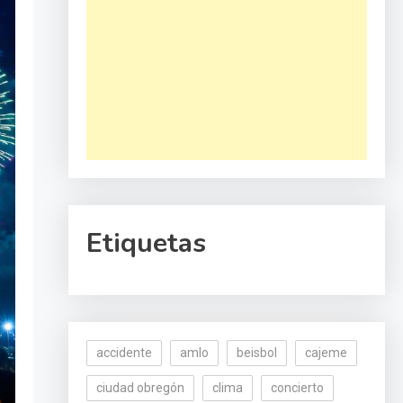
Etiquetas
accidente
amlo
beisbol
cajeme
ciudad obregón
clima
concierto