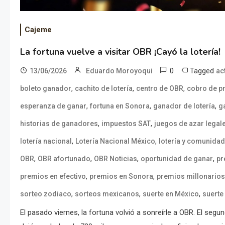
Cajeme
La fortuna vuelve a visitar OBR ¡Cayó la lotería!
0
Tagged
13/06/2026
Eduardo Moroyoqui
ac
,
,
,
boleto ganador
cachito de lotería
centro de OBR
cobro de p
,
,
,
esperanza de ganar
fortuna en Sonora
ganador de lotería
g
,
,
historias de ganadores
impuestos SAT
juegos de azar legal
,
,
lotería nacional
Lotería Nacional México
lotería y comunidad
,
,
,
,
OBR
OBR afortunado
OBR Noticias
oportunidad de ganar
pr
,
,
premios en efectivo
premios en Sonora
premios millonarios
,
,
,
sorteo zodiaco
sorteos mexicanos
suerte en México
suerte
El pasado viernes, la fortuna volvió a sonreírle a OBR. El seg