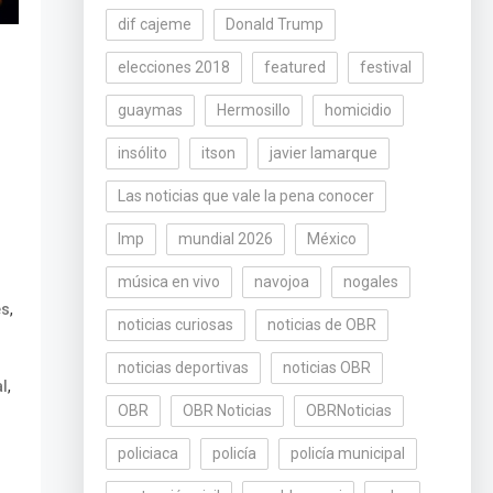
dif cajeme
Donald Trump
elecciones 2018
featured
festival
guaymas
Hermosillo
homicidio
insólito
itson
javier lamarque
Las noticias que vale la pena conocer
lmp
mundial 2026
México
música en vivo
navojoa
nogales
,
es
noticias curiosas
noticias de OBR
noticias deportivas
noticias OBR
,
al
OBR
OBR Noticias
OBRNoticias
policiaca
policía
policía municipal