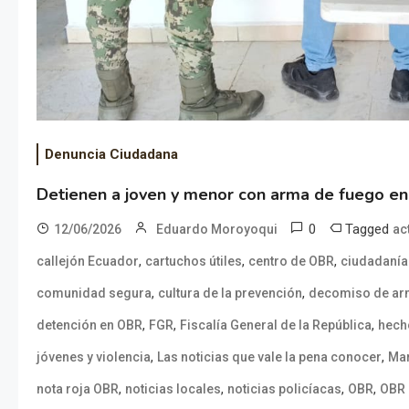
Denuncia Ciudadana
Detienen a joven y menor con arma de fuego e
0
Tagged
12/06/2026
Eduardo Moroyoqui
ac
,
,
,
callejón Ecuador
cartuchos útiles
centro de OBR
ciudadanía
,
,
comunidad segura
cultura de la prevención
decomiso de a
,
,
,
detención en OBR
FGR
Fiscalía General de la República
hech
,
,
jóvenes y violencia
Las noticias que vale la pena conocer
Mar
,
,
,
,
nota roja OBR
noticias locales
noticias policíacas
OBR
OBR 