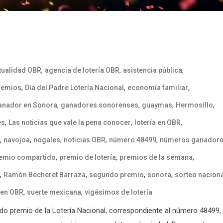
,
,
,
tualidad OBR
agencia de lotería OBR
asistencia pública
,
,
,
remios
Día del Padre Lotería Nacional
economía familiar
,
,
,
,
anador en Sonora
ganadores sonorenses
guaymas
Hermosillo
,
,
,
es
Las noticias que vale la pena conocer
lotería en OBR
,
,
,
,
,
navojoa
nogales
noticias OBR
número 48499
números ganador
,
,
,
emio compartido
premio de lotería
premios de la semana
,
,
,
,
Ramón Becheret Barraza
segundo premio
sonora
sorteo nacion
,
,
 en OBR
suerte mexicana
vigésimos de lotería
undo premio de la Lotería Nacional, correspondiente al número 48499,