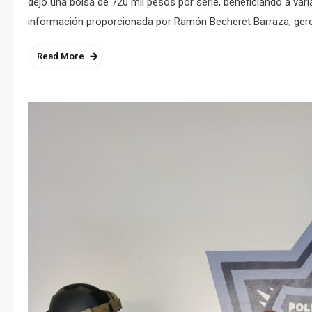
dejó una bolsa de 720 mil pesos por serie, beneficiando a var
información proporcionada por Ramón Becheret Barraza, geren
Read More