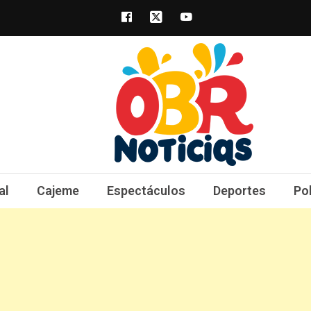
obrnoticias.com
obr noticias noticias, entretenimiento y 
al
Cajeme
Espectáculos
Deportes
Po