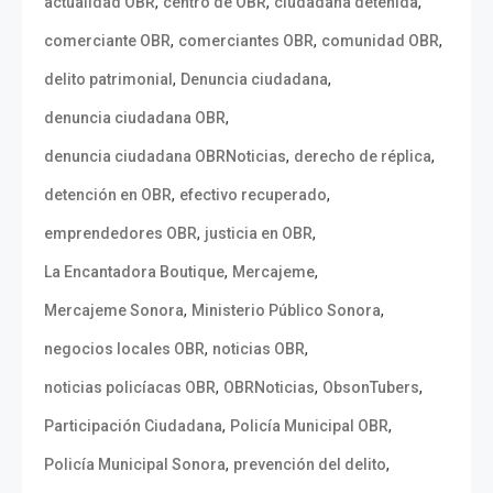
,
,
,
actualidad OBR
centro de OBR
ciudadana detenida
,
,
,
comerciante OBR
comerciantes OBR
comunidad OBR
,
,
delito patrimonial
Denuncia ciudadana
,
denuncia ciudadana OBR
,
,
denuncia ciudadana OBRNoticias
derecho de réplica
,
,
detención en OBR
efectivo recuperado
,
,
emprendedores OBR
justicia en OBR
,
,
La Encantadora Boutique
Mercajeme
,
,
Mercajeme Sonora
Ministerio Público Sonora
,
,
negocios locales OBR
noticias OBR
,
,
,
noticias policíacas OBR
OBRNoticias
ObsonTubers
,
,
Participación Ciudadana
Policía Municipal OBR
,
,
Policía Municipal Sonora
prevención del delito