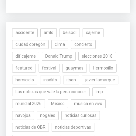
accidente
amlo
beisbol
cajeme
ciudad obregón
clima
concierto
dif cajeme
Donald Trump
elecciones 2018
featured
festival
guaymas
Hermosillo
homicidio
insólito
itson
javier lamarque
Las noticias que vale la pena conocer
lmp
mundial 2026
México
música en vivo
navojoa
nogales
noticias curiosas
noticias de OBR
noticias deportivas