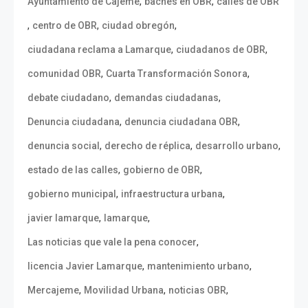
,
,
Ayuntamiento de Cajeme
baches en OBR
calles de OBR
,
,
,
centro de OBR
ciudad obregón
,
,
ciudadana reclama a Lamarque
ciudadanos de OBR
,
,
comunidad OBR
Cuarta Transformación Sonora
,
,
debate ciudadano
demandas ciudadanas
,
,
Denuncia ciudadana
denuncia ciudadana OBR
,
,
,
denuncia social
derecho de réplica
desarrollo urbano
,
,
estado de las calles
gobierno de OBR
,
,
gobierno municipal
infraestructura urbana
,
,
javier lamarque
lamarque
,
Las noticias que vale la pena conocer
,
,
licencia Javier Lamarque
mantenimiento urbano
,
,
,
Mercajeme
Movilidad Urbana
noticias OBR