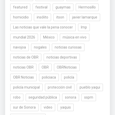
featured
festival
guaymas
Hermosillo
homicidio
insólito
itson
javier lamarque
Las noticias que vale la pena conocer
lmp
mundial 2026
México
música en vivo
navojoa
nogales
noticias curiosas
noticias de OBR
noticias deportivas
noticias OBR
OBR
OBRNoticias
OBR Noticias
policiaca
policía
policía municipal
protección civil
pueblo yaqui
robo
seguridad pública
sonora
sspm
sur de Sonora
video
yaquis