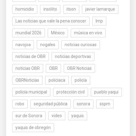
homicidio
insólito
itson
javier lamarque
Las noticias que vale la pena conocer
lmp
mundial 2026
México
música en vivo
navojoa
nogales
noticias curiosas
noticias de OBR
noticias deportivas
noticias OBR
OBR
OBR Noticias
OBRNoticias
policiaca
policía
policía municipal
protección civil
pueblo yaqui
robo
seguridad pública
sonora
sspm
sur de Sonora
video
yaquis
yaquis de obregón