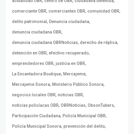
,
,
,
actualidad OBR
centro de OBR
ciudadana detenida
,
,
,
comerciante OBR
comerciantes OBR
comunidad OBR
,
,
delito patrimonial
Denuncia ciudadana
,
denuncia ciudadana OBR
,
,
denuncia ciudadana OBRNoticias
derecho de réplica
,
,
detención en OBR
efectivo recuperado
,
,
emprendedores OBR
justicia en OBR
,
,
La Encantadora Boutique
Mercajeme
,
,
Mercajeme Sonora
Ministerio Público Sonora
,
,
negocios locales OBR
noticias OBR
,
,
,
noticias policíacas OBR
OBRNoticias
ObsonTubers
,
,
Participación Ciudadana
Policía Municipal OBR
,
,
Policía Municipal Sonora
prevención del delito