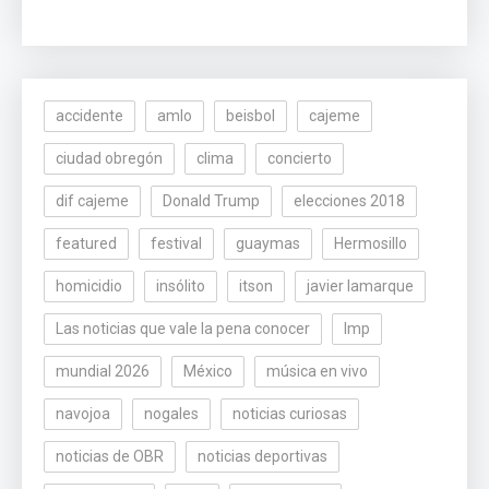
accidente
amlo
beisbol
cajeme
ciudad obregón
clima
concierto
dif cajeme
Donald Trump
elecciones 2018
featured
festival
guaymas
Hermosillo
homicidio
insólito
itson
javier lamarque
Las noticias que vale la pena conocer
lmp
mundial 2026
México
música en vivo
navojoa
nogales
noticias curiosas
noticias de OBR
noticias deportivas