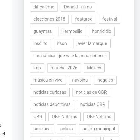
dif cajeme
Donald Trump
elecciones 2018
featured
festival
guaymas
Hermosillo
homicidio
insólito
itson
javier lamarque
Las noticias que vale la pena conocer
lmp
mundial 2026
México
música en vivo
navojoa
nogales
noticias curiosas
noticias de OBR
noticias deportivas
noticias OBR
OBR
OBR Noticias
OBRNoticias
e
policiaca
policía
policía municipal
 el