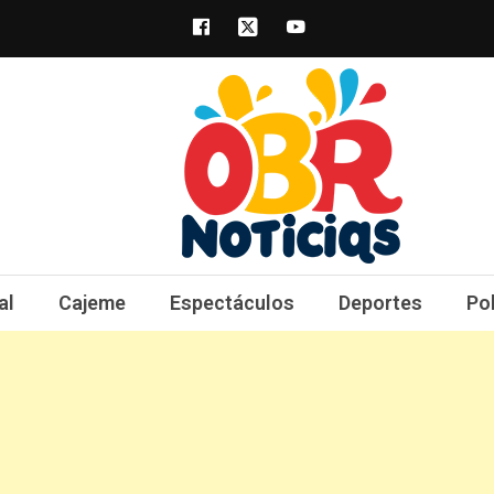
obrnoticias.com
obr noticias noticias, entretenimiento y 
al
Cajeme
Espectáculos
Deportes
Po