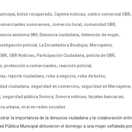
,
,
,
,
unicipal
bolso recuperado
Cajeme noticias
centro comercial OBR
,
,
,
comerciantes sonorenses
comercio local
comunidad OBR
,
,
,
nuncia anónima 089
Denuncia ciudadana
detención de mujer
,
,
,
vestigación policial
La Encantadora Boutique
Mercajeme
,
,
,
,
 OBR
OBR Noticias
Participación Ciudadana
policía de OBR
,
,
,
to
protección a comerciantes
reacción policial
,
,
,
,
ias
reporte ciudadano
robo a negocio
robo de bolso
,
,
,
idad ciudadana
seguridad en comercios
seguridad en Mercajeme
,
,
,
,
R
seguridad pública Sonora
Sonora noticias
tarjetas bancarias
,
cia urbana
viral en redes sociales
trar la importancia de la denuncia ciudadana y la colaboración entr
d Pública Municipal detuvieron el domingo a una mujer señalada por