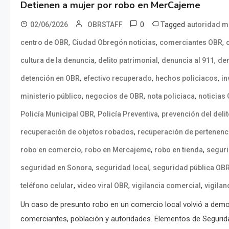
Detienen a mujer por robo en MerCajeme
0
Tagged
02/06/2026
OBRSTAFF
autoridad m
,
,
,
centro de OBR
Ciudad Obregón noticias
comerciantes OBR
,
,
,
cultura de la denuncia
delito patrimonial
denuncia al 911
de
,
,
,
detención en OBR
efectivo recuperado
hechos policiacos
in
,
,
,
ministerio público
negocios de OBR
nota policiaca
noticias
,
,
Policía Municipal OBR
Policía Preventiva
prevención del deli
,
recuperación de objetos robados
recuperación de pertenenc
,
,
,
robo en comercio
robo en Mercajeme
robo en tienda
segur
,
,
seguridad en Sonora
seguridad local
seguridad pública OB
,
,
,
teléfono celular
video viral OBR
vigilancia comercial
vigilan
Un caso de presunto robo en un comercio local volvió a demos
comerciantes, población y autoridades. Elementos de Segurida