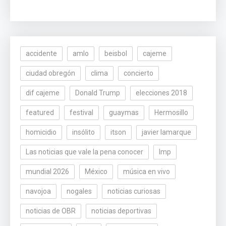
accidente
amlo
beisbol
cajeme
ciudad obregón
clima
concierto
dif cajeme
Donald Trump
elecciones 2018
featured
festival
guaymas
Hermosillo
homicidio
insólito
itson
javier lamarque
Las noticias que vale la pena conocer
lmp
mundial 2026
México
música en vivo
navojoa
nogales
noticias curiosas
noticias de OBR
noticias deportivas