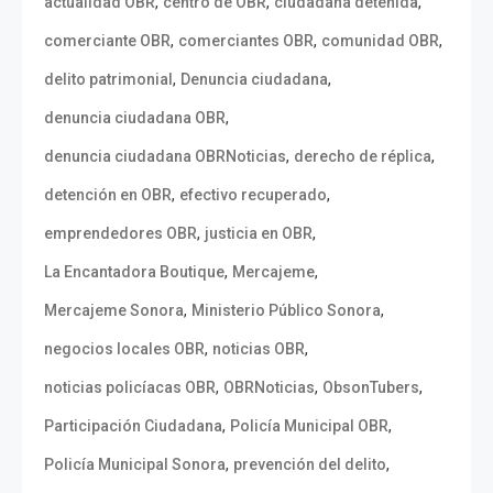
,
,
,
actualidad OBR
centro de OBR
ciudadana detenida
,
,
,
comerciante OBR
comerciantes OBR
comunidad OBR
,
,
delito patrimonial
Denuncia ciudadana
,
denuncia ciudadana OBR
,
,
denuncia ciudadana OBRNoticias
derecho de réplica
,
,
detención en OBR
efectivo recuperado
,
,
emprendedores OBR
justicia en OBR
,
,
La Encantadora Boutique
Mercajeme
,
,
Mercajeme Sonora
Ministerio Público Sonora
,
,
negocios locales OBR
noticias OBR
,
,
,
noticias policíacas OBR
OBRNoticias
ObsonTubers
,
,
Participación Ciudadana
Policía Municipal OBR
,
,
Policía Municipal Sonora
prevención del delito