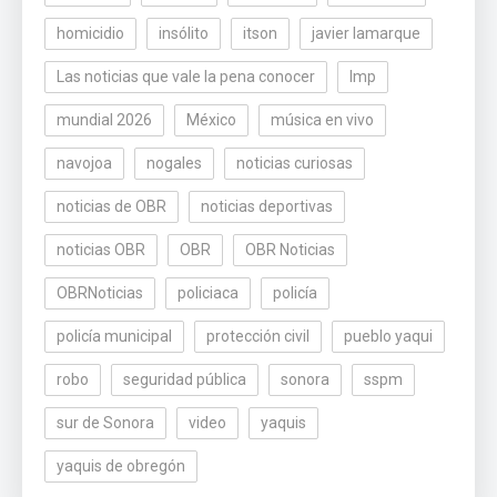
homicidio
insólito
itson
javier lamarque
Las noticias que vale la pena conocer
lmp
mundial 2026
México
música en vivo
navojoa
nogales
noticias curiosas
noticias de OBR
noticias deportivas
noticias OBR
OBR
OBR Noticias
OBRNoticias
policiaca
policía
policía municipal
protección civil
pueblo yaqui
robo
seguridad pública
sonora
sspm
sur de Sonora
video
yaquis
yaquis de obregón