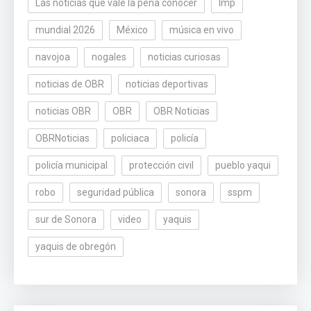
Las noticias que vale la pena conocer
lmp
mundial 2026
México
música en vivo
navojoa
nogales
noticias curiosas
noticias de OBR
noticias deportivas
noticias OBR
OBR
OBR Noticias
OBRNoticias
policiaca
policía
policía municipal
protección civil
pueblo yaqui
robo
seguridad pública
sonora
sspm
sur de Sonora
video
yaquis
yaquis de obregón