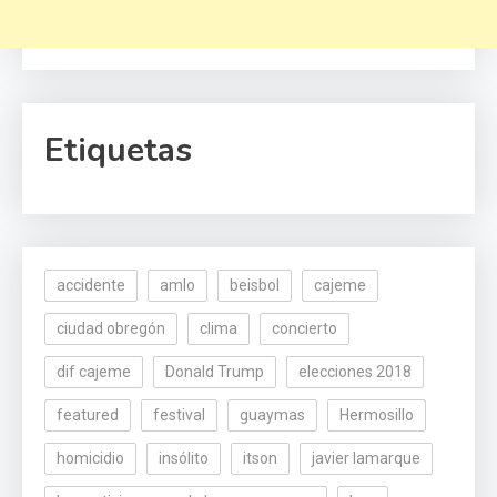
Etiquetas
accidente
amlo
beisbol
cajeme
ciudad obregón
clima
concierto
dif cajeme
Donald Trump
elecciones 2018
featured
festival
guaymas
Hermosillo
homicidio
insólito
itson
javier lamarque