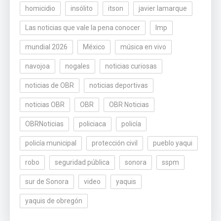
homicidio
insólito
itson
javier lamarque
Las noticias que vale la pena conocer
lmp
mundial 2026
México
música en vivo
navojoa
nogales
noticias curiosas
noticias de OBR
noticias deportivas
noticias OBR
OBR
OBR Noticias
OBRNoticias
policiaca
policía
policía municipal
protección civil
pueblo yaqui
robo
seguridad pública
sonora
sspm
sur de Sonora
video
yaquis
yaquis de obregón