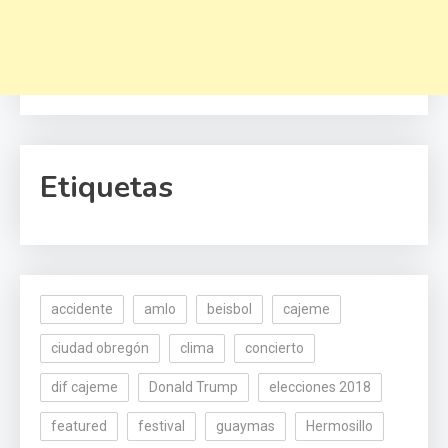
Etiquetas
accidente
amlo
beisbol
cajeme
ciudad obregón
clima
concierto
dif cajeme
Donald Trump
elecciones 2018
featured
festival
guaymas
Hermosillo