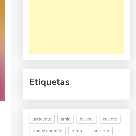
Etiquetas
accidente
amlo
beisbol
cajeme
ciudad obregón
clima
concierto