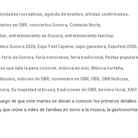
,
,
,
tividades recreativas
agenda de eventos
artistas confirmados
,
,
,
iertos en OBR
conciertos Sonora
Contacto Norte
,
,
,
liar
entretenimiento en Sonora
entretenimiento familiar
,
,
,
,
ntos Sonora 2026
Expo Fest Cajeme
expo ganadera
Expofest 2026
,
,
,
,
feria de Sonora
feria sonorense
feria tradicional
fiestas popular
,
,
,
ias que vale la pena conocer
música en vivo
Música norteña
,
,
,
,
,
ctáculos
noticias de OBR
noviembre en OBR
OBR
OBR Noticias
,
,
,
,
nora
Su majestad la brissa
tradiciones de OBR
turismo local
XAVI
uego de que este martes se dieran a conocer los primeros detalles
 que reúne a miles de familias en torno a la música, la gastronomía