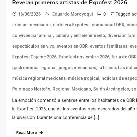
Revelan primeros artistas de Expofest 2026
0
Tagged
16/06/2026
Eduardo Moroyoqui
ac
,
,
,
artistas mexicanos
cartelera Expofest
comunidad OBR
conc
,
,
convivencia familiar
cultura y entretenimiento
diversión fami
,
,
,
espectáculos en vivo
eventos en OBR
eventos familiares
eve
,
,
Expofest Cajeme 2026
Expofest noviembre 2026
feria de OBR
,
,
,
gastronomía regional
juegos mecánicos
la brissa
Las notic
,
,
música regional mexicana
música tropical
noticias de espe
,
,
,
Palomazo Norteño
Regional Mexicano
Salón Arcángeles
so
La emoción comenzó a sentirse entre los habitantes de OBR l
la Expofest 2026, uno de los eventos más esperados del año y
la diversión. Durante una conferencia de […]
Read More