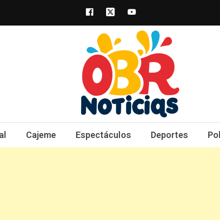
obrnoticias.com
obr noticias noticias, entretenimiento y 
al
Cajeme
Espectáculos
Deportes
Po