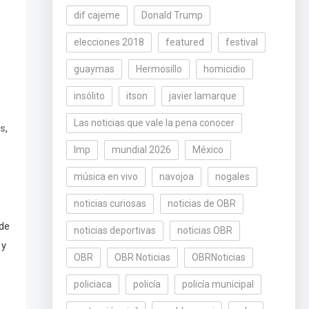
dif cajeme
Donald Trump
elecciones 2018
featured
festival
guaymas
Hermosillo
homicidio
insólito
itson
javier lamarque
Las noticias que vale la pena conocer
,
es
lmp
mundial 2026
México
música en vivo
navojoa
nogales
noticias curiosas
noticias de OBR
 de
noticias deportivas
noticias OBR
 y
OBR
OBR Noticias
OBRNoticias
policiaca
policía
policía municipal