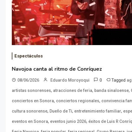
Espectáculos
Navojoa canta al ritmo de Conríquez
0
Tagged
08/06/2026
Eduardo Moroyoqui
ag
,
,
,
artistas sonorenses
atracciones de feria
banda sinaloense
,
,
conciertos en Sonora
conciertos regionales
convivencia fam
,
,
,
cultura sonorense
Dueño de Ti
entretenimiento familiar
espe
,
,
eventos en Sonora
eventos junio 2026
éxitos de Luis R Conrí
,
,
,
,
Feria Navojoa
feria popular
feria regional
Grupo Barrera
ju