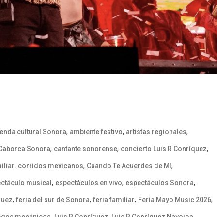
,
,
,
enda cultural Sonora
ambiente festivo
artistas regionales
,
,
,
Caborca Sonora
cantante sonorense
concierto Luis R Conríquez
,
,
,
iliar
corridos mexicanos
Cuando Te Acuerdes de Mí
,
,
,
ctáculo musical
espectáculos en vivo
espectáculos Sonora
,
,
,
,
quez
feria del sur de Sonora
feria familiar
Feria Mayo Music 2026
,
,
,
egos mecánicos
Luis R Conríquez
Luis R Conríquez Navojoa