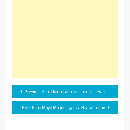
Navegación
Previous:
Foro Náinari abre sus puertas ¡Haciendo historia en OBR!
de
Next:
Feria Mayo Music llegará a Huatabampo
entradas