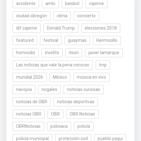
accidente
amlo
beisbol
cajeme
ciudad obregón
clima
concierto
dif cajeme
Donald Trump
elecciones 2018
featured
festival
guaymas
Hermosillo
homicidio
insólito
itson
javier lamarque
Las noticias que vale la pena conocer
lmp
mundial 2026
México
música en vivo
navojoa
nogales
noticias curiosas
noticias de OBR
noticias deportivas
noticias OBR
OBR
OBR Noticias
OBRNoticias
policiaca
policía
policía municipal
protección civil
pueblo yaqui