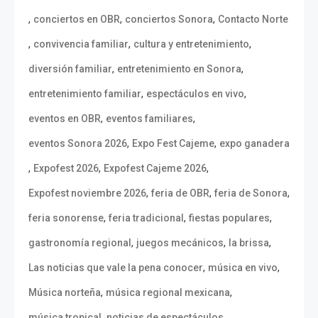
,
,
,
conciertos en OBR
conciertos Sonora
Contacto Norte
,
,
,
convivencia familiar
cultura y entretenimiento
,
,
diversión familiar
entretenimiento en Sonora
,
,
entretenimiento familiar
espectáculos en vivo
,
,
eventos en OBR
eventos familiares
,
,
eventos Sonora 2026
Expo Fest Cajeme
expo ganadera
,
,
,
Expofest 2026
Expofest Cajeme 2026
,
,
,
Expofest noviembre 2026
feria de OBR
feria de Sonora
,
,
,
feria sonorense
feria tradicional
fiestas populares
,
,
,
gastronomía regional
juegos mecánicos
la brissa
,
,
Las noticias que vale la pena conocer
música en vivo
,
,
Música norteña
música regional mexicana
,
,
música tropical
noticias de espectáculos