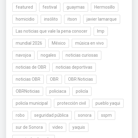
featured
festival
guaymas
Hermosillo
homicidio
insólito
itson
javier lamarque
Las noticias que vale la pena conocer
lmp
mundial 2026
México
música en vivo
navojoa
nogales
noticias curiosas
noticias de OBR
noticias deportivas
noticias OBR
OBR
OBR Noticias
OBRNoticias
policiaca
policía
policía municipal
protección civil
pueblo yaqui
robo
seguridad pública
sonora
sspm
sur de Sonora
video
yaquis