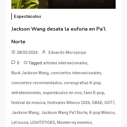
Espectáculos
Jackson Wang desata la euforia en Pa’l
Norte
28/03/2026
Eduardo Moroyoqui
0
Tagged
,
artistas internacionales
,
,
Buck Jackson Wang
conciertos internacionales
,
,
conciertos recomendados
coreografías K-pop
,
,
,
entretenimiento
espectáculos en vivo
fans K-pop
,
,
,
,
festival de música
festivales México 2026
GBAD
GOT7
,
,
,
Jackson Wang
Jackson Wang Pa’l Norte
K-pop México
,
,
,
Let loose
LIGHTSTICKS
Monterrey eventos