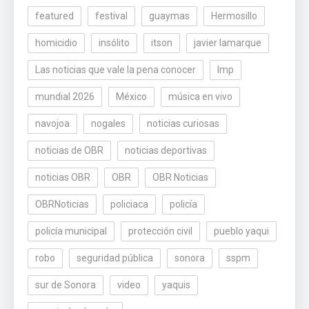
featured
festival
guaymas
Hermosillo
homicidio
insólito
itson
javier lamarque
Las noticias que vale la pena conocer
lmp
mundial 2026
México
música en vivo
navojoa
nogales
noticias curiosas
noticias de OBR
noticias deportivas
noticias OBR
OBR
OBR Noticias
OBRNoticias
policiaca
policía
policía municipal
protección civil
pueblo yaqui
robo
seguridad pública
sonora
sspm
sur de Sonora
video
yaquis