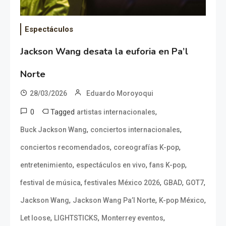
Espectáculos
Jackson Wang desata la euforia en Pa’l
Norte
28/03/2026
Eduardo Moroyoqui
0
Tagged
,
artistas internacionales
,
,
Buck Jackson Wang
conciertos internacionales
,
,
conciertos recomendados
coreografías K-pop
,
,
,
entretenimiento
espectáculos en vivo
fans K-pop
,
,
,
,
festival de música
festivales México 2026
GBAD
GOT7
,
,
,
Jackson Wang
Jackson Wang Pa’l Norte
K-pop México
,
,
,
Let loose
LIGHTSTICKS
Monterrey eventos