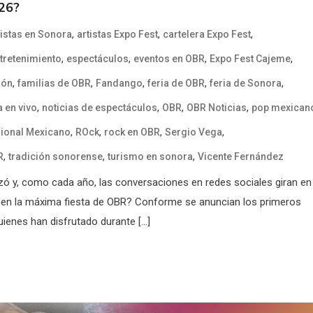
026?
,
,
,
tistas en Sonora
artistas Expo Fest
cartelera Expo Fest
,
,
,
,
tretenimiento
espectáculos
eventos en OBR
Expo Fest Cajeme
,
,
,
,
,
gón
familias de OBR
Fandango
feria de OBR
feria de Sonora
,
,
,
,
 en vivo
noticias de espectáculos
OBR
OBR Noticias
pop mexican
,
,
,
,
ional Mexicano
ROck
rock en OBR
Sergio Vega
,
,
,
R
tradición sonorense
turismo en sonora
Vicente Fernández
ó y, como cada año, las conversaciones en redes sociales giran en
se en la máxima fiesta de OBR? Conforme se anuncian los primeros
uienes han disfrutado durante […]