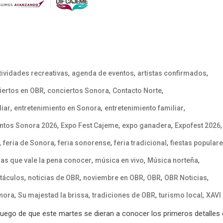
,
,
,
tividades recreativas
agenda de eventos
artistas confirmados
,
,
,
iertos en OBR
conciertos Sonora
Contacto Norte
,
,
,
liar
entretenimiento en Sonora
entretenimiento familiar
,
,
,
,
ntos Sonora 2026
Expo Fest Cajeme
expo ganadera
Expofest 2026
,
,
,
,
feria de Sonora
feria sonorense
feria tradicional
fiestas popular
,
,
,
ias que vale la pena conocer
música en vivo
Música norteña
,
,
,
,
,
ctáculos
noticias de OBR
noviembre en OBR
OBR
OBR Noticias
,
,
,
,
nora
Su majestad la brissa
tradiciones de OBR
turismo local
XAVI
uego de que este martes se dieran a conocer los primeros detalles