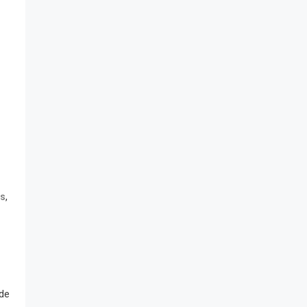
,
es
 de