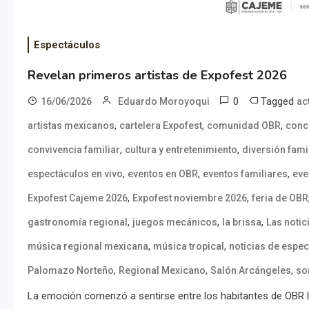
Espectáculos
Revelan primeros artistas de Expofest 2026
0
Tagged
16/06/2026
Eduardo Moroyoqui
ac
,
,
,
artistas mexicanos
cartelera Expofest
comunidad OBR
conc
,
,
convivencia familiar
cultura y entretenimiento
diversión fami
,
,
,
espectáculos en vivo
eventos en OBR
eventos familiares
eve
,
,
Expofest Cajeme 2026
Expofest noviembre 2026
feria de OBR
,
,
,
gastronomía regional
juegos mecánicos
la brissa
Las notic
,
,
música regional mexicana
música tropical
noticias de espe
,
,
,
Palomazo Norteño
Regional Mexicano
Salón Arcángeles
so
La emoción comenzó a sentirse entre los habitantes de OBR l