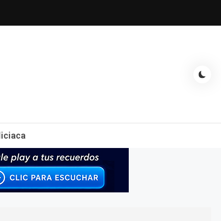
espectáculos, entrevistas con famosos, showbizz, podcast, chismes y
liciaca
mas