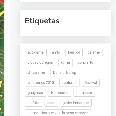
Etiquetas
accidente
amlo
beisbol
cajeme
ciudad obregón
clima
concierto
dif cajeme
Donald Trump
elecciones 2018
featured
festival
guaymas
Hermosillo
homicidio
insólito
itson
javier lamarque
Las noticias que vale la pena conocer