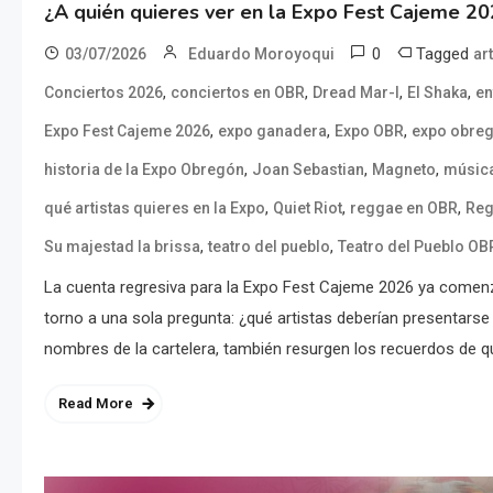
¿A quién quieres ver en la Expo Fest Cajeme 2
0
Tagged
03/07/2026
Eduardo Moroyoqui
ar
,
,
,
,
Conciertos 2026
conciertos en OBR
Dread Mar-I
El Shaka
en
,
,
,
Expo Fest Cajeme 2026
expo ganadera
Expo OBR
expo obre
,
,
,
historia de la Expo Obregón
Joan Sebastian
Magneto
música
,
,
,
qué artistas quieres en la Expo
Quiet Riot
reggae en OBR
Reg
,
,
Su majestad la brissa
teatro del pueblo
Teatro del Pueblo OB
La cuenta regresiva para la Expo Fest Cajeme 2026 ya comenz
torno a una sola pregunta: ¿qué artistas deberían presentar
nombres de la cartelera, también resurgen los recuerdos de q
Read More