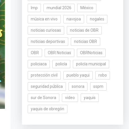
lmp
mundial 2026
México
música en vivo
navojoa
nogales
noticias curiosas
noticias de OBR
noticias deportivas
noticias OBR
OBR
OBR Noticias
OBRNoticias
policiaca
policía
policía municipal
protección civil
pueblo yaqui
robo
seguridad pública
sonora
sspm
sur de Sonora
video
yaquis
yaquis de obregón