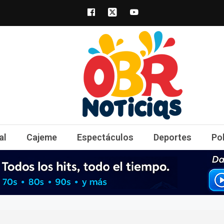
obrnoticias.com
obr noticias noticias, entretenimiento y 
al
Cajeme
Espectáculos
Deportes
Po