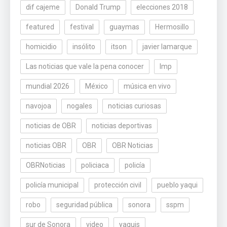
dif cajeme
Donald Trump
elecciones 2018
featured
festival
guaymas
Hermosillo
homicidio
insólito
itson
javier lamarque
Las noticias que vale la pena conocer
lmp
mundial 2026
México
música en vivo
navojoa
nogales
noticias curiosas
noticias de OBR
noticias deportivas
noticias OBR
OBR
OBR Noticias
OBRNoticias
policiaca
policía
policía municipal
protección civil
pueblo yaqui
robo
seguridad pública
sonora
sspm
sur de Sonora
video
yaquis