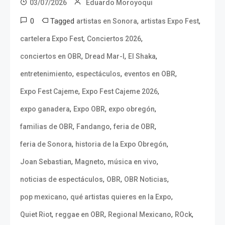
03/07/2026
Eduardo Moroyoqui
0
Tagged
,
,
artistas en Sonora
artistas Expo Fest
,
,
cartelera Expo Fest
Conciertos 2026
,
,
,
conciertos en OBR
Dread Mar-I
El Shaka
,
,
,
entretenimiento
espectáculos
eventos en OBR
,
,
Expo Fest Cajeme
Expo Fest Cajeme 2026
,
,
,
expo ganadera
Expo OBR
expo obregón
,
,
,
familias de OBR
Fandango
feria de OBR
,
,
feria de Sonora
historia de la Expo Obregón
,
,
,
Joan Sebastian
Magneto
música en vivo
,
,
,
noticias de espectáculos
OBR
OBR Noticias
,
,
pop mexicano
qué artistas quieres en la Expo
,
,
,
,
Quiet Riot
reggae en OBR
Regional Mexicano
ROck