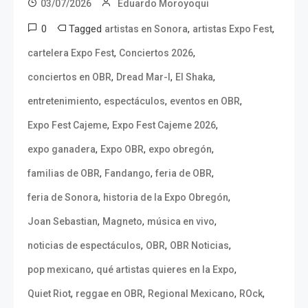
03/07/2026
Eduardo Moroyoqui
0
Tagged
,
,
artistas en Sonora
artistas Expo Fest
,
,
cartelera Expo Fest
Conciertos 2026
,
,
,
conciertos en OBR
Dread Mar-I
El Shaka
,
,
,
entretenimiento
espectáculos
eventos en OBR
,
,
Expo Fest Cajeme
Expo Fest Cajeme 2026
,
,
,
expo ganadera
Expo OBR
expo obregón
,
,
,
familias de OBR
Fandango
feria de OBR
,
,
feria de Sonora
historia de la Expo Obregón
,
,
,
Joan Sebastian
Magneto
música en vivo
,
,
,
noticias de espectáculos
OBR
OBR Noticias
,
,
pop mexicano
qué artistas quieres en la Expo
,
,
,
,
Quiet Riot
reggae en OBR
Regional Mexicano
ROck