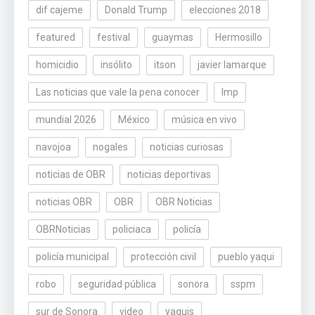
dif cajeme
Donald Trump
elecciones 2018
featured
festival
guaymas
Hermosillo
homicidio
insólito
itson
javier lamarque
Las noticias que vale la pena conocer
lmp
mundial 2026
México
música en vivo
navojoa
nogales
noticias curiosas
noticias de OBR
noticias deportivas
noticias OBR
OBR
OBR Noticias
OBRNoticias
policiaca
policía
policía municipal
protección civil
pueblo yaqui
robo
seguridad pública
sonora
sspm
sur de Sonora
video
yaquis