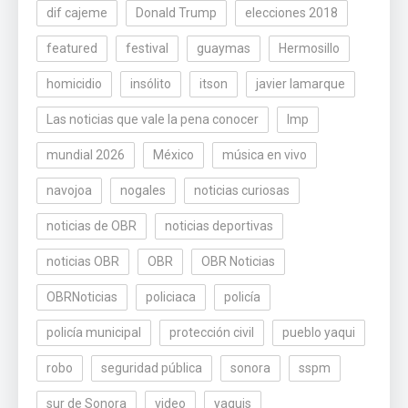
dif cajeme
Donald Trump
elecciones 2018
featured
festival
guaymas
Hermosillo
homicidio
insólito
itson
javier lamarque
Las noticias que vale la pena conocer
lmp
mundial 2026
México
música en vivo
navojoa
nogales
noticias curiosas
noticias de OBR
noticias deportivas
noticias OBR
OBR
OBR Noticias
OBRNoticias
policiaca
policía
policía municipal
protección civil
pueblo yaqui
robo
seguridad pública
sonora
sspm
sur de Sonora
video
yaquis