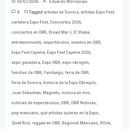
03/07/2026
Eduardo Moroyoqui
0
Tagged
,
,
artistas en Sonora
artistas Expo Fest
,
,
cartelera Expo Fest
Conciertos 2026
,
,
,
conciertos en OBR
Dread Mar-I
El Shaka
,
,
,
entretenimiento
espectáculos
eventos en OBR
,
,
Expo Fest Cajeme
Expo Fest Cajeme 2026
,
,
,
expo ganadera
Expo OBR
expo obregón
,
,
,
familias de OBR
Fandango
feria de OBR
,
,
feria de Sonora
historia de la Expo Obregón
,
,
,
Joan Sebastian
Magneto
música en vivo
,
,
,
noticias de espectáculos
OBR
OBR Noticias
,
,
pop mexicano
qué artistas quieres en la Expo
,
,
,
,
Quiet Riot
reggae en OBR
Regional Mexicano
ROck