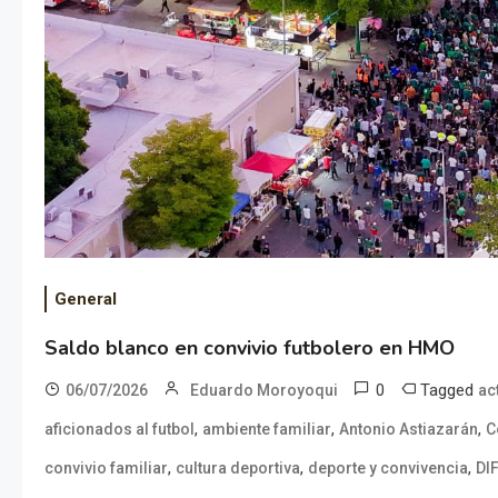
General
Saldo blanco en convivio futbolero en HMO
0
Tagged
06/07/2026
Eduardo Moroyoqui
ac
,
,
,
aficionados al futbol
ambiente familiar
Antonio Astiazarán
C
,
,
,
convivio familiar
cultura deportiva
deporte y convivencia
DI