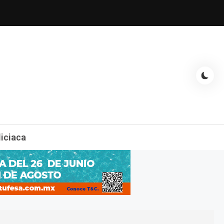
espectáculos, entrevistas con famosos, showbizz, podcast, chismes y
liciaca
mas