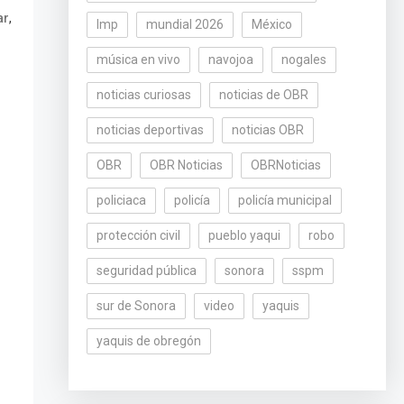
,
ar
lmp
mundial 2026
México
música en vivo
navojoa
nogales
noticias curiosas
noticias de OBR
noticias deportivas
noticias OBR
OBR
OBR Noticias
OBRNoticias
policiaca
policía
policía municipal
protección civil
pueblo yaqui
robo
seguridad pública
sonora
sspm
sur de Sonora
video
yaquis
yaquis de obregón