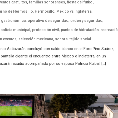
,
,
,
ventos gratuitos
familias sonorenses
fiesta del futbol
,
,
,
erno de Hermosillo
Hermosillo
México vs Inglaterra
,
,
,
a gastronómica
operativo de seguridad
orden y seguridad
,
,
,
,
policía municipal
protección civil
puntos de hidratación
recreació
,
,
,
n eventos
selección mexicana
sonora
tejido social
tonio Astiazarán concluyó con saldo blanco en el Foro Pino Suárez,
pantalla gigante el encuentro entre México e Inglaterra, en un
azarán acudió acompañado por su esposa Patricia Ruibal, […]