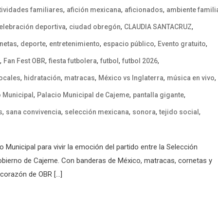
,
,
,
tividades familiares
afición mexicana
aficionados
ambiente famili
,
,
,
elebración deportiva
ciudad obregón
CLAUDIA SANTACRUZ
,
,
,
,
,
netas
deporte
entretenimiento
espacio público
Evento gratuito
,
,
,
,
,
Fan Fest OBR
fiesta futbolera
futbol
futbol 2026
,
,
,
,
,
ocales
hidratación
matracas
México vs Inglaterra
música en vivo
,
,
,
o Municipal
Palacio Municipal de Cajeme
pantalla gigante
,
,
,
,
,
s
sana convivencia
selección mexicana
sonora
tejido social
 Municipal para vivir la emoción del partido entre la Selección
 Gobierno de Cajeme. Con banderas de México, matracas, cornetas y
el corazón de OBR […]