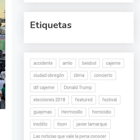
Etiquetas
accidente
amlo
beisbol
cajeme
ciudad obregón
clima
concierto
dif cajeme
Donald Trump
elecciones 2018
featured
festival
guaymas
Hermosillo
homicidio
insólito
itson
javier lamarque
Las noticias que vale la pena conocer