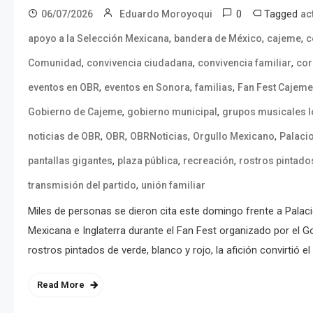
0
Tagged
06/07/2026
Eduardo Moroyoqui
ac
,
,
,
apoyo a la Selección Mexicana
bandera de México
cajeme
c
,
,
,
Comunidad
convivencia ciudadana
convivencia familiar
cor
,
,
,
eventos en OBR
eventos en Sonora
familias
Fan Fest Cajeme
,
,
Gobierno de Cajeme
gobierno municipal
grupos musicales l
,
,
,
,
noticias de OBR
OBR
OBRNoticias
Orgullo Mexicano
Palaci
,
,
,
pantallas gigantes
plaza pública
recreación
rostros pintado
,
transmisión del partido
unión familiar
Miles de personas se dieron cita este domingo frente a Palacio
Mexicana e Inglaterra durante el Fan Fest organizado por el
rostros pintados de verde, blanco y rojo, la afición convirtió 
Read More