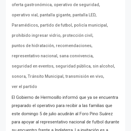
,
,
oferta gastronómica
operativo de seguridad
,
,
,
operativo vial
pantalla gigante
pantalla LED
,
,
,
Paramédicos
partido de futbol
policía municipal
,
,
prohibido ingresar vidrio
protección civil
,
,
puntos de hidratación
recomendaciones
,
,
representativo nacional
sana convivencia
,
,
,
seguridad en eventos
seguridad pública
sin alcohol
,
,
,
sonora
Tránsito Municipal
transmisión en vivo
ver el partido
El Gobierno de Hermosillo informó que ya se encuentra
preparado el operativo para recibir a las familias que
este domingo 5 de julio acudirán al Foro Pino Suárez
para apoyar al representativo nacional de futbol durante
su encuentro frente a Inglaterra. La invitación es a