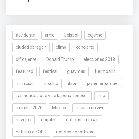
accidente
amlo
beisbol
cajeme
ciudad obregón
clima
concierto
dif cajeme
Donald Trump
elecciones 2018
featured
festival
guaymas
Hermosillo
homicidio
insólito
itson
javier lamarque
Las noticias que vale la pena conocer
lmp
mundial 2026
México
música en vivo
navojoa
nogales
noticias curiosas
noticias de OBR
noticias deportivas