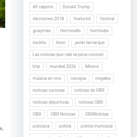
dif cajeme
Donald Trump
elecciones 2018
featured
festival
guaymas
Hermosillo
homicidio
insólito
itson
javier lamarque
Las noticias que vale la pena conocer
lmp
mundial 2026
México
música en vivo
navojoa
nogales
noticias curiosas
noticias de OBR
noticias deportivas
noticias OBR
OBR
OBR Noticias
OBRNoticias
policiaca
policía
policía municipal
,
n