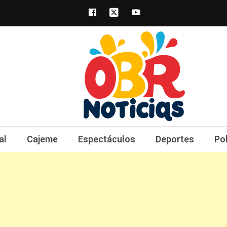
obrnoticias.com
obr noticias noticias, entretenimiento y 
al
Cajeme
Espectáculos
Deportes
Po