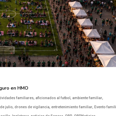
seguro en HMO
,
,
,
tividades familiares
aficionados al futbol
ambiente familiar
,
,
,
de julio
drones de vigilancia
entretenimiento familiar
Evento famil
,
,
,
,
,
osillo
Inglaterra
noticias de Sonora
OBR
OBRNoticias