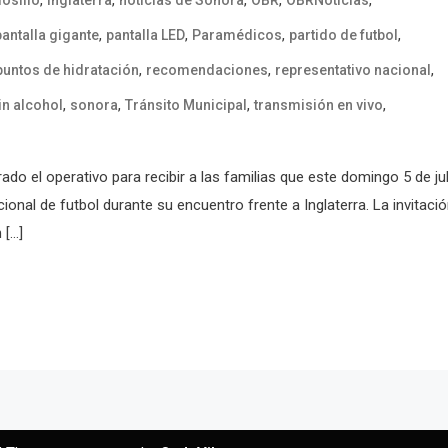
,
,
,
,
pantalla gigante
pantalla LED
Paramédicos
partido de futbol
,
,
,
puntos de hidratación
recomendaciones
representativo nacional
,
,
,
,
in alcohol
sonora
Tránsito Municipal
transmisión en vivo
do el operativo para recibir a las familias que este domingo 5 de jul
ional de futbol durante su encuentro frente a Inglaterra. La invitaci
 […]