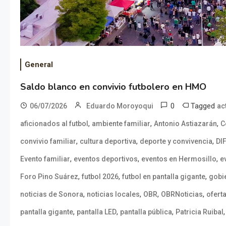
General
Saldo blanco en convivio futbolero en HMO
0
Tagged
06/07/2026
Eduardo Moroyoqui
ac
,
,
,
aficionados al futbol
ambiente familiar
Antonio Astiazarán
C
,
,
,
convivio familiar
cultura deportiva
deporte y convivencia
DI
,
,
,
Evento familiar
eventos deportivos
eventos en Hermosillo
e
,
,
,
Foro Pino Suárez
futbol 2026
futbol en pantalla gigante
gobi
,
,
,
,
noticias de Sonora
noticias locales
OBR
OBRNoticias
ofert
,
,
,
pantalla gigante
pantalla LED
pantalla pública
Patricia Ruibal