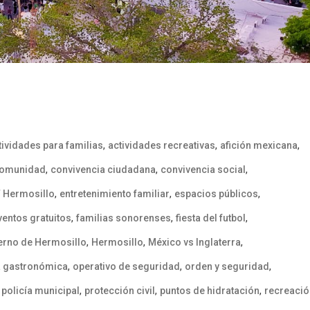
,
,
,
tividades para familias
actividades recreativas
afición mexicana
,
,
,
omunidad
convivencia ciudadana
convivencia social
,
,
,
F Hermosillo
entretenimiento familiar
espacios públicos
,
,
,
ventos gratuitos
familias sonorenses
fiesta del futbol
,
,
,
erno de Hermosillo
Hermosillo
México vs Inglaterra
,
,
,
a gastronómica
operativo de seguridad
orden y seguridad
,
,
,
,
policía municipal
protección civil
puntos de hidratación
recreació