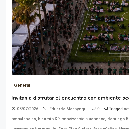
General
Invitan a disfrutar el encuentro con ambiente 
0
Tagged
05/07/2026
Eduardo Moroyoqui
ac
,
,
,
ambulancias
binomio K9
convivencia ciudadana
domingo 5 
,
,
,
,
eventos en Hermosillo
Foro Pino Suárez
foro público
Herm