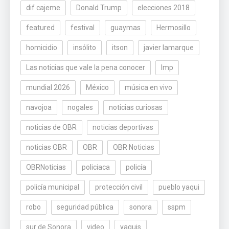
dif cajeme
Donald Trump
elecciones 2018
featured
festival
guaymas
Hermosillo
homicidio
insólito
itson
javier lamarque
Las noticias que vale la pena conocer
lmp
mundial 2026
México
música en vivo
navojoa
nogales
noticias curiosas
noticias de OBR
noticias deportivas
noticias OBR
OBR
OBR Noticias
OBRNoticias
policiaca
policía
policía municipal
protección civil
pueblo yaqui
robo
seguridad pública
sonora
sspm
sur de Sonora
video
yaquis