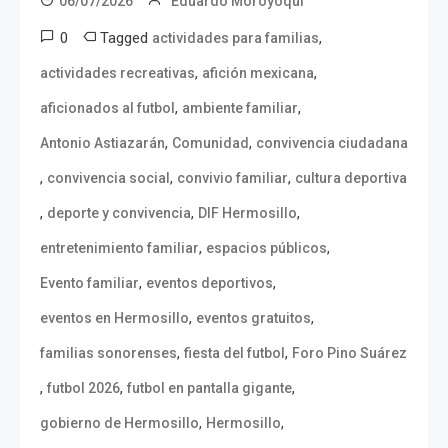
06/07/2026
Eduardo Moroyoqui
0
Tagged
,
actividades para familias
,
,
actividades recreativas
afición mexicana
,
,
aficionados al futbol
ambiente familiar
,
,
Antonio Astiazarán
Comunidad
convivencia ciudadana
,
,
,
convivencia social
convivio familiar
cultura deportiva
,
,
,
deporte y convivencia
DIF Hermosillo
,
,
entretenimiento familiar
espacios públicos
,
,
Evento familiar
eventos deportivos
,
,
eventos en Hermosillo
eventos gratuitos
,
,
familias sonorenses
fiesta del futbol
Foro Pino Suárez
,
,
,
futbol 2026
futbol en pantalla gigante
,
,
gobierno de Hermosillo
Hermosillo