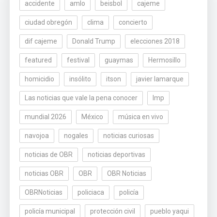
accidente
amlo
beisbol
cajeme
ciudad obregón
clima
concierto
dif cajeme
Donald Trump
elecciones 2018
featured
festival
guaymas
Hermosillo
homicidio
insólito
itson
javier lamarque
Las noticias que vale la pena conocer
lmp
mundial 2026
México
música en vivo
navojoa
nogales
noticias curiosas
noticias de OBR
noticias deportivas
noticias OBR
OBR
OBR Noticias
OBRNoticias
policiaca
policía
policía municipal
protección civil
pueblo yaqui