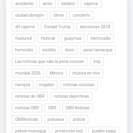
accidente
amlo
beisbol
cajeme
ciudad obregón
clima
concierto
dif cajeme
Donald Trump
elecciones 2018
featured
festival
guaymas
Hermosillo
homicidio
insólito
itson
javier lamarque
Las noticias que vale la pena conocer
lmp
mundial 2026
México
música en vivo
navojoa
nogales
noticias curiosas
noticias de OBR
noticias deportivas
noticias OBR
OBR
OBR Noticias
OBRNoticias
policiaca
policía
policía municipal
protección civil
pueblo yaqui