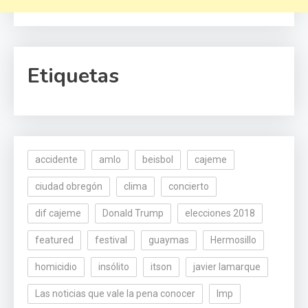
Etiquetas
accidente
amlo
beisbol
cajeme
ciudad obregón
clima
concierto
dif cajeme
Donald Trump
elecciones 2018
featured
festival
guaymas
Hermosillo
homicidio
insólito
itson
javier lamarque
Las noticias que vale la pena conocer
lmp