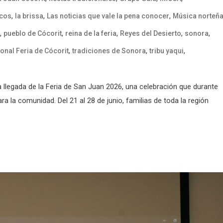
,
,
,
cos
la brissa
Las noticias que vale la pena conocer
Música norteñ
,
,
,
,
,
pueblo de Cócorit
reina de la feria
Reyes del Desierto
sonora
,
,
,
onal Feria de Cócorit
tradiciones de Sonora
tribu yaqui
 la llegada de la Feria de San Juan 2026, una celebración que durante
a la comunidad. Del 21 al 28 de junio, familias de toda la región