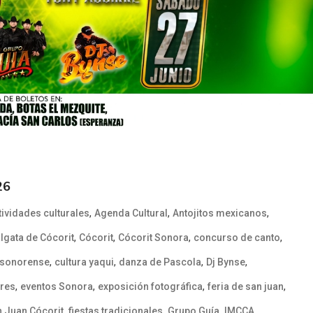
26
,
,
,
tividades culturales
Agenda Cultural
Antojitos mexicanos
,
,
,
,
lgata de Cócorit
Cócorit
Cócorit Sonora
concurso de canto
,
,
,
,
 sonorense
cultura yaqui
danza de Pascola
Dj Bynse
,
,
,
,
ares
eventos Sonora
exposición fotográfica
feria de san juan
,
,
,
,
n Juan Cócorit
fiestas tradicionales
Grupo Guía
IMCCA