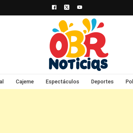
obrnoticias.com
obr noticias noticias, entretenimiento y 
al
Cajeme
Espectáculos
Deportes
Po