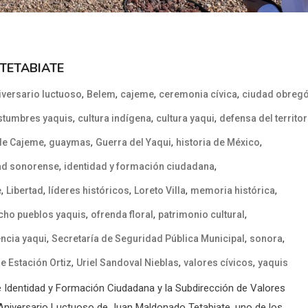
i TETABIATE
,
,
,
,
iversario luctuoso
Belem
cajeme
ceremonia cívica
ciudad obreg
,
,
,
stumbres yaquis
cultura indígena
cultura yaqui
defensa del territor
,
,
,
,
de Cajeme
guaymas
Guerra del Yaqui
historia de México
,
,
ad sonorense
identidad y formación ciudadana
,
,
,
,
,
e
Libertad
líderes históricos
Loreto Villa
memoria histórica
,
,
,
cho pueblos yaquis
ofrenda floral
patrimonio cultural
,
,
,
encia yaqui
Secretaría de Seguridad Pública Municipal
sonora
,
,
,
e Estación Ortiz
Uriel Sandoval Nieblas
valores cívicos
yaquis
e Identidad y Formación Ciudadana y la Subdirección de Valores
 Aniversario Luctuoso de Juan Maldonado Tetabiate, uno de los