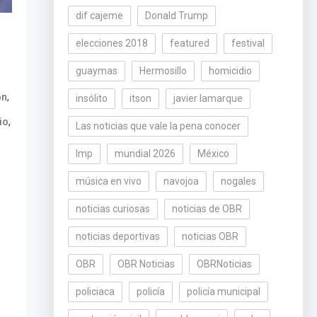
dif cajeme
Donald Trump
elecciones 2018
featured
festival
guaymas
Hermosillo
homicidio
,
ón
insólito
itson
javier lamarque
,
io
Las noticias que vale la pena conocer
lmp
mundial 2026
México
música en vivo
navojoa
nogales
noticias curiosas
noticias de OBR
noticias deportivas
noticias OBR
OBR
OBR Noticias
OBRNoticias
policiaca
policía
policía municipal