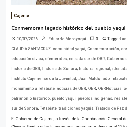
Cajeme
Conmemoran legado histórico del pueblo yaqu
0
Tagged
10/07/2026
Eduardo Moroyoqui
an
,
,
,
CLAUDIA SANTACRUZ
comunidad yaqui
Conmemoración
co
,
,
,
educación cívica
efemérides
entrada sur de OBR
Gobierno 
,
,
,
historia de OBR
historia de Sonora
historia regional
identid
,
Instituto Cajemense de la Juventud
Juan Maldonado Tetabiat
,
,
,
,
monumento a Tetabiate
noticias de OBR
OBR
OBRNoticias
o
,
,
,
patrimonio histórico
pueblo yaqui
pueblos indígenas
resist
,
,
,
sur de Sonora
Tetabiate
tradiciones yaquis
Tratado de Paz d
El Gobierno de Cajeme, a través de la Coordinación General d
Cívicos, llevó a cabo la ceremonia conmemorativa por el 125