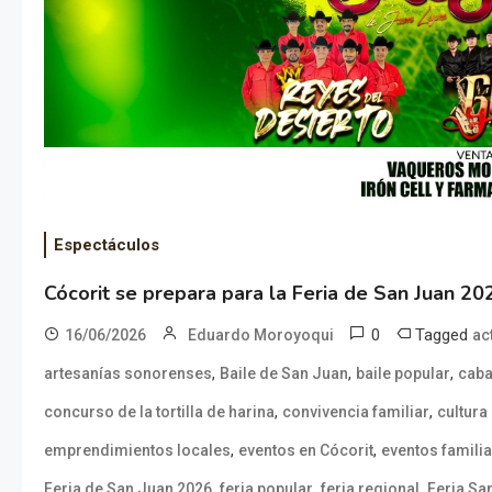
Espectáculos
Cócorit se prepara para la Feria de San Juan 20
0
Tagged
16/06/2026
Eduardo Moroyoqui
ac
,
,
,
artesanías sonorenses
Baile de San Juan
baile popular
caba
,
,
concurso de la tortilla de harina
convivencia familiar
cultura
,
,
emprendimientos locales
eventos en Cócorit
eventos famili
,
,
,
Feria de San Juan 2026
feria popular
feria regional
Feria Sa