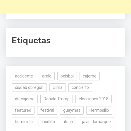
Etiquetas
accidente
amlo
beisbol
cajeme
ciudad obregón
clima
concierto
dif cajeme
Donald Trump
elecciones 2018
featured
festival
guaymas
Hermosillo
homicidio
insólito
itson
javier lamarque