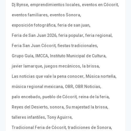
,
,
,
Dj Bynse
emprendimientos locales
eventos en Cócorit
,
,
eventos familiares
eventos Sonora
,
,
exposición fotográfica
feria de san juan
,
,
,
Feria de San Juan 2026
feria popular
feria regional
,
,
Feria San Juan Cócorit
fiestas tradicionales
,
,
,
Grupo Guía
IMCCA
Instituto Municipal de Cultura
,
,
,
javier lamarque
juegos mecánicos
la brissa
,
,
Las noticias que vale la pena conocer
Música norteña
,
,
,
música regional mexicana
OBR
OBR Noticias
,
,
,
palo encebado
pueblo de Cócorit
reina de la feria
,
,
,
Reyes del Desierto
sonora
Su majestad la brissa
,
,
talleres infantiles
Tony Aguirre
,
,
Tradicional Feria de Cócorit
tradiciones de Sonora