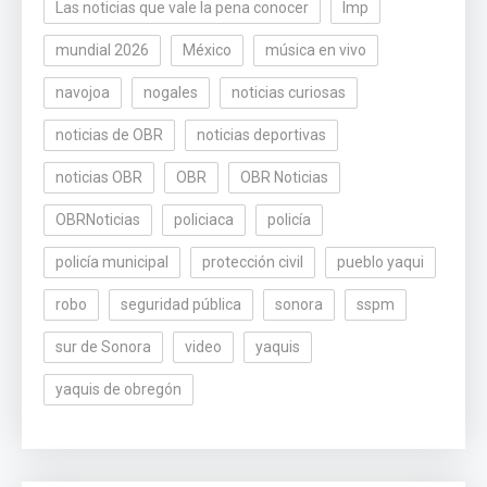
Las noticias que vale la pena conocer
lmp
mundial 2026
México
música en vivo
navojoa
nogales
noticias curiosas
noticias de OBR
noticias deportivas
noticias OBR
OBR
OBR Noticias
OBRNoticias
policiaca
policía
policía municipal
protección civil
pueblo yaqui
robo
seguridad pública
sonora
sspm
sur de Sonora
video
yaquis
yaquis de obregón