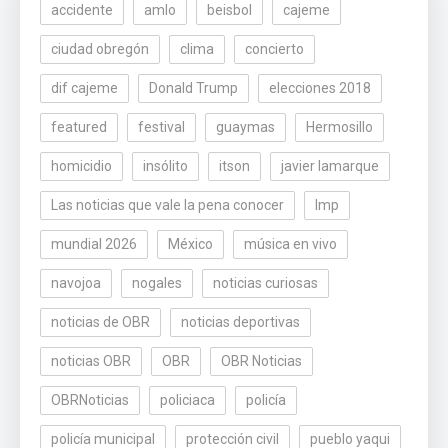
accidente
amlo
beisbol
cajeme
ciudad obregón
clima
concierto
dif cajeme
Donald Trump
elecciones 2018
featured
festival
guaymas
Hermosillo
homicidio
insólito
itson
javier lamarque
Las noticias que vale la pena conocer
lmp
mundial 2026
México
música en vivo
navojoa
nogales
noticias curiosas
noticias de OBR
noticias deportivas
noticias OBR
OBR
OBR Noticias
OBRNoticias
policiaca
policía
policía municipal
protección civil
pueblo yaqui