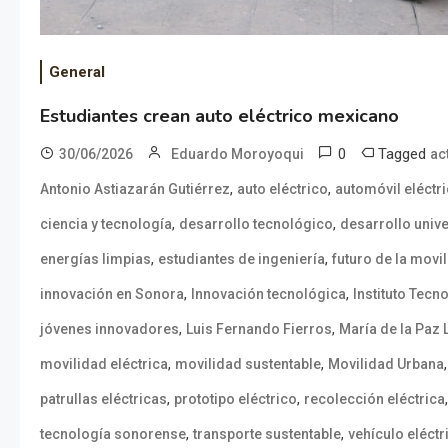
General
Estudiantes crean auto eléctrico mexicano
0
Tagged
30/06/2026
Eduardo Moroyoqui
ac
,
,
Antonio Astiazarán Gutiérrez
auto eléctrico
automóvil eléctr
,
,
ciencia y tecnología
desarrollo tecnológico
desarrollo unive
,
,
energías limpias
estudiantes de ingeniería
futuro de la movi
,
,
innovación en Sonora
Innovación tecnológica
Instituto Tecn
,
,
jóvenes innovadores
Luis Fernando Fierros
María de la Paz 
,
,
movilidad eléctrica
movilidad sustentable
Movilidad Urbana
,
,
patrullas eléctricas
prototipo eléctrico
recolección eléctrica
,
,
tecnología sonorense
transporte sustentable
vehículo eléctr