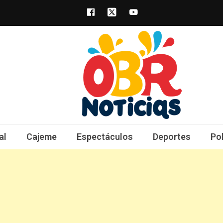
obrnoticias.com
obr noticias noticias, entretenimiento y 
al
Cajeme
Espectáculos
Deportes
Po