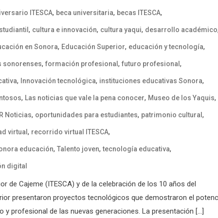
,
,
,
iversario ITESCA
beca universitaria
becas ITESCA
,
,
,
tudiantil
cultura e innovación
cultura yaqui
desarrollo académico
,
,
,
ucación en Sonora
Educación Superior
educación y tecnología
,
,
,
s sonorenses
formación profesional
futuro profesional
,
,
,
ativa
Innovación tecnológica
instituciones educativas Sonora
,
,
,
entosos
Las noticias que vale la pena conocer
Museo de los Yaquis
,
,
,
R Noticias
oportunidades para estudiantes
patrimonio cultural
,
,
ad virtual
recorrido virtual ITESCA
,
,
,
onora educación
Talento joven
tecnología educativa
n digital
rior de Cajeme (ITESCA) y de la celebración de los 10 años del
rior presentaron proyectos tecnológicos que demostraron el potenc
o y profesional de las nuevas generaciones. La presentación […]