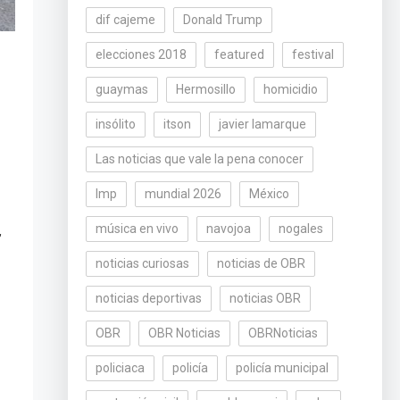
dif cajeme
Donald Trump
elecciones 2018
featured
festival
guaymas
Hermosillo
homicidio
insólito
itson
javier lamarque
Las noticias que vale la pena conocer
lmp
mundial 2026
México
música en vivo
navojoa
nogales
,
noticias curiosas
noticias de OBR
noticias deportivas
noticias OBR
OBR
OBR Noticias
OBRNoticias
policiaca
policía
policía municipal