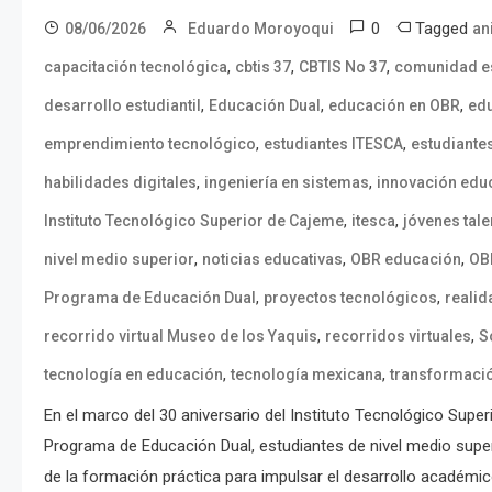
0
Tagged
08/06/2026
Eduardo Moroyoqui
an
,
,
,
capacitación tecnológica
cbtis 37
CBTIS No 37
comunidad es
,
,
,
desarrollo estudiantil
Educación Dual
educación en OBR
ed
,
,
emprendimiento tecnológico
estudiantes ITESCA
estudiante
,
,
habilidades digitales
ingeniería en sistemas
innovación educ
,
,
Instituto Tecnológico Superior de Cajeme
itesca
jóvenes tal
,
,
,
nivel medio superior
noticias educativas
OBR educación
OB
,
,
Programa de Educación Dual
proyectos tecnológicos
realid
,
,
recorrido virtual Museo de los Yaquis
recorridos virtuales
S
,
,
tecnología en educación
tecnología mexicana
transformació
En el marco del 30 aniversario del Instituto Tecnológico Supe
Programa de Educación Dual, estudiantes de nivel medio supe
de la formación práctica para impulsar el desarrollo académic