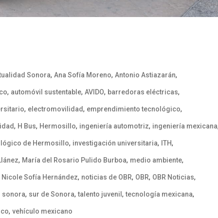
,
,
,
tualidad Sonora
Ana Sofía Moreno
Antonio Astiazarán
,
,
,
,
ico
automóvil sustentable
AVIDO
barredoras eléctricas
,
,
,
rsitario
electromovilidad
emprendimiento tecnológico
,
,
,
,
lidad
H Bus
Hermosillo
ingeniería automotriz
ingeniería mexicana
,
,
,
ológico de Hermosillo
investigación universitaria
ITH
,
,
,
Llánez
María del Rosario Pulido Burboa
medio ambiente
,
,
,
,
,
Nicole Sofía Hernández
noticias de OBR
OBR
OBR Noticias
,
,
,
,
,
sonora
sur de Sonora
talento juvenil
tecnología mexicana
,
ico
vehículo mexicano