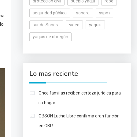
protección civil
pueblo yaqui
robo
seguridad pública
sonora
sspm
una
lo,
sur de Sonora
video
yaquis
yaquis de obregón
Lo mas reciente
Once familias reciben certeza jurídica para
su hogar
OBSON Lucha Libre confirma gran función
en OBR