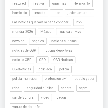
featured
festival
guaymas
Hermosillo
homicidio
insólito
itson
javier lamarque
Las noticias que vale la pena conocer
lmp
mundial 2026
México
música en vivo
navojoa
nogales
noticias curiosas
noticias de OBR
noticias deportivas
noticias OBR
OBR
OBR Noticias
OBRNoticias
policiaca
policía
policía municipal
protección civil
pueblo yaqui
robo
seguridad pública
sonora
sspm
sur de Sonora
video
yaquis
yaquis de obregón