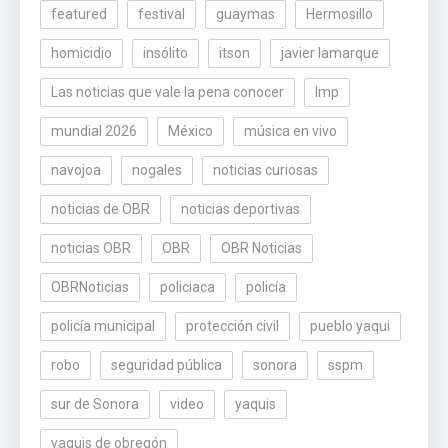
featured
festival
guaymas
Hermosillo
homicidio
insólito
itson
javier lamarque
Las noticias que vale la pena conocer
lmp
mundial 2026
México
música en vivo
navojoa
nogales
noticias curiosas
noticias de OBR
noticias deportivas
noticias OBR
OBR
OBR Noticias
OBRNoticias
policiaca
policía
policía municipal
protección civil
pueblo yaqui
robo
seguridad pública
sonora
sspm
sur de Sonora
video
yaquis
yaquis de obregón