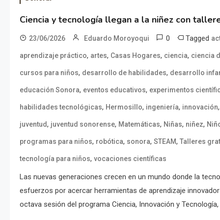
Ciencia y tecnología llegan a la niñez con taller
0
Tagged
23/06/2026
Eduardo Moroyoqui
ac
,
,
,
,
aprendizaje práctico
artes
Casas Hogares
ciencia
ciencia d
,
,
cursos para niños
desarrollo de habilidades
desarrollo infan
,
,
educación Sonora
eventos educativos
experimentos científi
,
,
,
habilidades tecnológicas
Hermosillo
ingeniería
innovación
,
,
,
,
,
juventud
juventud sonorense
Matemáticas
Niñas
niñez
Niñ
,
,
,
,
programas para niños
robótica
sonora
STEAM
Talleres gra
,
tecnología para niños
vocaciones científicas
Las nuevas generaciones crecen en un mundo donde la tecnolo
esfuerzos por acercar herramientas de aprendizaje innovadoras 
octava sesión del programa Ciencia, Innovación y Tecnología,