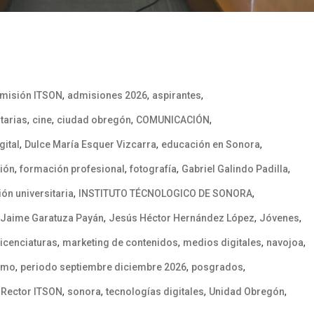
,
,
,
misión ITSON
admisiones 2026
aspirantes
,
,
,
,
tarias
cine
ciudad obregón
COMUNICACIÓN
,
,
,
gital
Dulce María Esquer Vizcarra
educación en Sonora
,
,
,
,
ión
formación profesional
fotografía
Gabriel Galindo Padilla
,
,
ión universitaria
INSTITUTO TÉCNOLOGICO DE SONORA
,
,
,
Jaime Garatuza Payán
Jesús Héctor Hernández López
Jóvenes
,
,
,
,
licenciaturas
marketing de contenidos
medios digitales
navojoa
,
,
,
smo
periodo septiembre diciembre 2026
posgrados
,
,
,
,
,
Rector ITSON
sonora
tecnologías digitales
Unidad Obregón