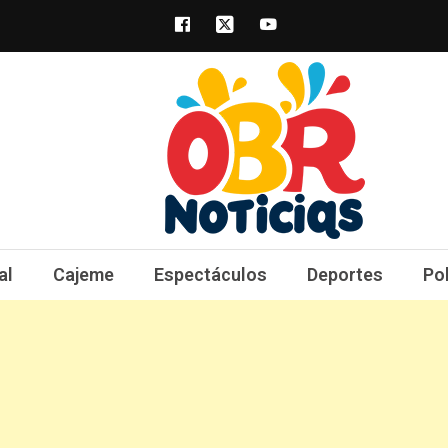
obrnoticias.com
obr noticias noticias, entretenimiento y 
al
Cajeme
Espectáculos
Deportes
Po