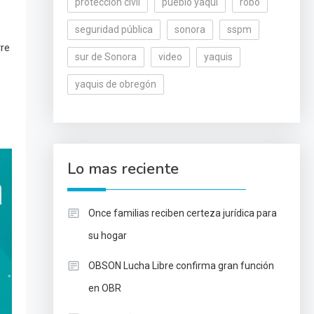
protección civil
pueblo yaqui
robo
seguridad pública
sonora
sspm
rre
sur de Sonora
video
yaquis
yaquis de obregón
Lo mas reciente
Once familias reciben certeza jurídica para
su hogar
OBSON Lucha Libre confirma gran función
en OBR