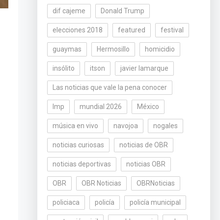
dif cajeme
Donald Trump
elecciones 2018
featured
festival
guaymas
Hermosillo
homicidio
insólito
itson
javier lamarque
Las noticias que vale la pena conocer
lmp
mundial 2026
México
música en vivo
navojoa
nogales
noticias curiosas
noticias de OBR
noticias deportivas
noticias OBR
OBR
OBR Noticias
OBRNoticias
policiaca
policía
policía municipal