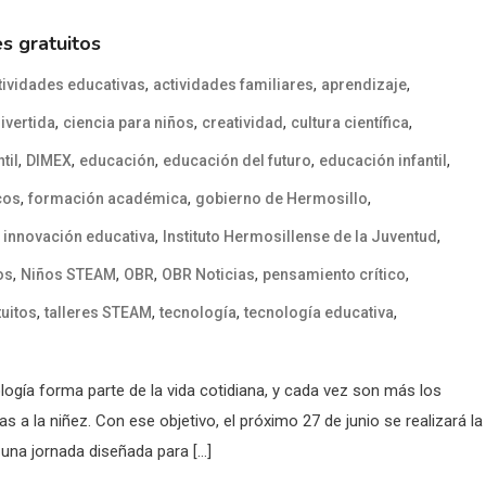
es gratuitos
,
,
,
tividades educativas
actividades familiares
aprendizaje
,
,
,
,
ivertida
ciencia para niños
creatividad
cultura científica
,
,
,
,
,
til
DIMEX
educación
educación del futuro
educación infantil
,
,
,
cos
formación académica
gobierno de Hermosillo
,
,
,
innovación educativa
Instituto Hermosillense de la Juventud
,
,
,
,
,
os
Niños STEAM
OBR
OBR Noticias
pensamiento crítico
,
,
,
,
tuitos
talleres STEAM
tecnología
tecnología educativa
gía forma parte de la vida cotidiana, y cada vez son más los
a la niñez. Con ese objetivo, el próximo 27 de junio se realizará la
 una jornada diseñada para […]