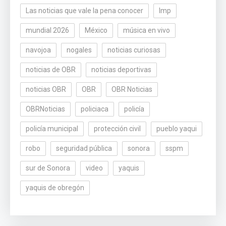
Las noticias que vale la pena conocer
lmp
mundial 2026
México
música en vivo
navojoa
nogales
noticias curiosas
noticias de OBR
noticias deportivas
noticias OBR
OBR
OBR Noticias
OBRNoticias
policiaca
policía
policía municipal
protección civil
pueblo yaqui
robo
seguridad pública
sonora
sspm
sur de Sonora
video
yaquis
yaquis de obregón