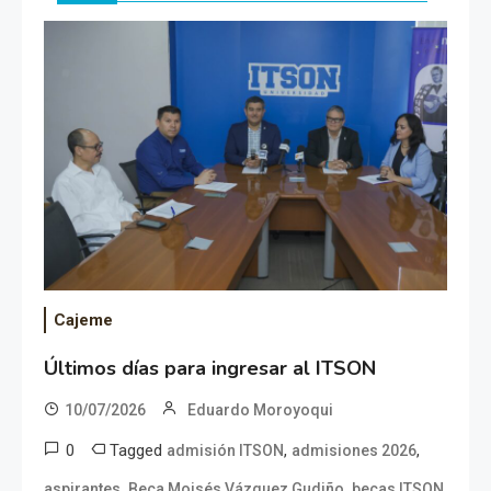
Cajeme
Últimos días para ingresar al ITSON
10/07/2026
Eduardo Moroyoqui
0
Tagged
,
,
admisión ITSON
admisiones 2026
,
,
,
aspirantes
Beca Moisés Vázquez Gudiño
becas ITSON