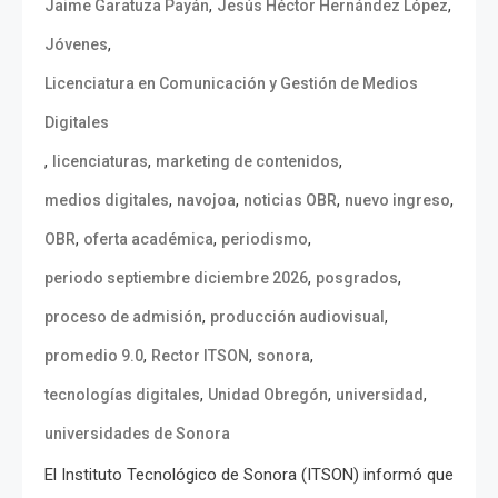
,
,
Jaime Garatuza Payán
Jesús Héctor Hernández López
,
Jóvenes
Licenciatura en Comunicación y Gestión de Medios
Digitales
,
,
,
licenciaturas
marketing de contenidos
,
,
,
,
medios digitales
navojoa
noticias OBR
nuevo ingreso
,
,
,
OBR
oferta académica
periodismo
,
,
periodo septiembre diciembre 2026
posgrados
,
,
proceso de admisión
producción audiovisual
,
,
,
promedio 9.0
Rector ITSON
sonora
,
,
,
tecnologías digitales
Unidad Obregón
universidad
universidades de Sonora
El Instituto Tecnológico de Sonora (ITSON) informó que