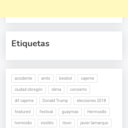
Etiquetas
accidente
amlo
beisbol
cajeme
ciudad obregón
clima
concierto
dif cajeme
Donald Trump
elecciones 2018
featured
festival
guaymas
Hermosillo
homicidio
insólito
itson
javier lamarque